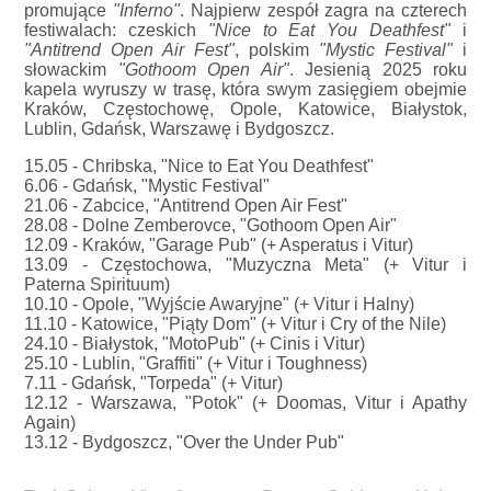
promujące
"Inferno"
. Najpierw zespół zagra na czterech
festiwalach: czeskich
"Nice to Eat You Deathfest"
i
"Antitrend Open Air Fest"
, polskim
"Mystic Festival"
i
słowackim
"Gothoom Open Air"
. Jesienią 2025 roku
kapela wyruszy w trasę, która swym zasięgiem obejmie
Kraków, Częstochowę, Opole, Katowice, Białystok,
Lublin, Gdańsk, Warszawę i Bydgoszcz.
15.05 - Chribska, "Nice to Eat You Deathfest"
6.06 - Gdańsk, "Mystic Festival"
21.06 - Zabcice, "Antitrend Open Air Fest"
28.08 - Dolne Zemberovce, "Gothoom Open Air"
12.09 - Kraków, "Garage Pub" (+ Asperatus i Vitur)
13.09 - Częstochowa, "Muzyczna Meta" (+ Vitur i
Paterna Spirituum)
10.10 - Opole, "Wyjście Awaryjne" (+ Vitur i Halny)
11.10 - Katowice, "Piąty Dom" (+ Vitur i Cry of the Nile)
24.10 - Białystok, "MotoPub" (+ Cinis i Vitur)
25.10 - Lublin, "Graffiti" (+ Vitur i Toughness)
7.11 - Gdańsk, "Torpeda" (+ Vitur)
12.12 - Warszawa, "Potok" (+ Doomas, Vitur i Apathy
Again)
13.12 - Bydgoszcz, "Over the Under Pub"