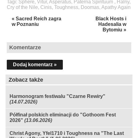
Tagi:
Sphere
,
Vitur
,
Asperatus
,
Paterna Spirituum
,
Halny
,
Cry of the Nile
,
Cinis
,
Toughness
,
Doomas
,
Apathy Again
« Sacred Reich zagra
Black Hosts i
w Poznaniu
Hadesalia w
Bytomiu »
Komentarze
Dodaj komentarz »
Zobacz także
Harmonogram festiwalu "Czarne Rewiry"
(14.07.2026)
Półfinał polskich eliminacji do "Gothoom Fest
2026"
(13.06.2026)
Christ Agony, Yfel1710 i Toughness na "The Last