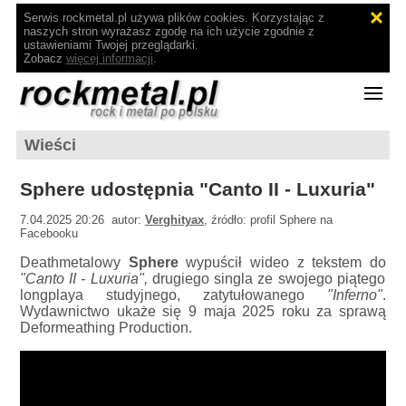
Serwis rockmetal.pl używa plików cookies. Korzystając z
naszych stron wyrażasz zgodę na ich użycie zgodnie z
ustawieniami Twojej przeglądarki.
Zobacz
więcej informacji
.
Wieści
Sphere udostępnia "Canto II - Luxuria"
7.04.2025 20:26 autor:
Verghityax
, źródło: profil Sphere na
Facebooku
Deathmetalowy
Sphere
wypuścił wideo z tekstem do
"Canto II - Luxuria",
drugiego singla ze swojego piątego
longplaya studyjnego, zatytułowanego
"Inferno"
.
Wydawnictwo ukaże się 9 maja 2025 roku za sprawą
Deformeathing Production.