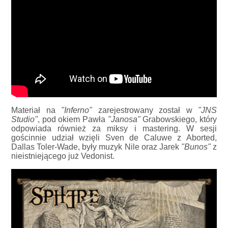
Materiał na
"Inferno"
zarejestrowany został w
"JNS
Studio"
, pod okiem Pawła
"Janosa"
Grabowskiego, który
odpowiada również za miksy i mastering. W sesji
gościnnie udział wzięli Sven de Caluwe z Aborted,
Dallas Toler-Wade, były muzyk Nile oraz Jarek
"Bunos"
z
nieistniejącego już Vedonist.