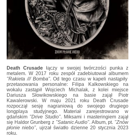
Death Crusade
łączy w swojej twórczości punka z
metalem. W 2017 roku zespół zadebiutował albumem
"Rakieta /// Bomba"
. Od tego czasu w kapeli nastąpiły
przetasowania personalne: Filipa Kalkowskiego na
wokalu zastąpił Wojciech Michalak, z kolei miejsce
Dariusza Słowikowskiego na basie zajął Piotr
Kawalerowski. W maju 2021 roku Death Crusade
rozpoczął sesję nagraniową do swojego drugiego
longplaya studyjnego. Materiał zarejestrowano w
gdańskim
"Drive Studio"
. Miksami i masteringiem zajął
się Haldor Grunberg z
"Satanic Audio"
. Album, pt.
"Znów
płonie niebo"
, ujrzał światło dzienne 20 stycznia 2023
roku.