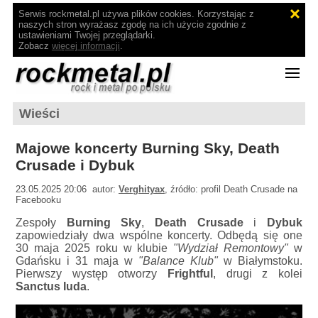
Serwis rockmetal.pl używa plików cookies. Korzystając z
naszych stron wyrażasz zgodę na ich użycie zgodnie z
ustawieniami Twojej przeglądarki.
Zobacz
więcej informacji
.
Wieści
Majowe koncerty Burning Sky, Death
Crusade i Dybuk
23.05.2025 20:06 autor:
Verghityax
, źródło: profil Death Crusade na
Facebooku
Zespoły
Burning Sky
,
Death Crusade
i
Dybuk
zapowiedziały dwa wspólne koncerty. Odbędą się one
30 maja 2025 roku w klubie
"Wydział Remontowy"
w
Gdańsku i 31 maja w
"Balance Klub"
w Białymstoku.
Pierwszy występ otworzy
Frightful
, drugi z kolei
Sanctus Iuda
.