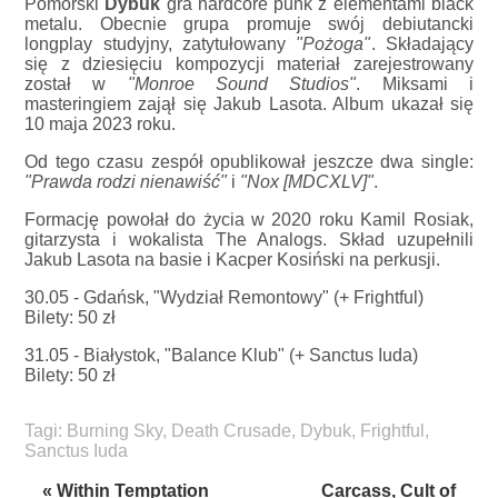
Pomorski
Dybuk
gra hardcore punk z elementami black
metalu. Obecnie grupa promuje swój debiutancki
longplay studyjny, zatytułowany
"Pożoga"
. Składający
się z dziesięciu kompozycji materiał zarejestrowany
został w
"Monroe Sound Studios"
. Miksami i
masteringiem zajął się Jakub Lasota. Album ukazał się
10 maja 2023 roku.
Od tego czasu zespół opublikował jeszcze dwa single:
"Prawda rodzi nienawiść"
i
"Nox [MDCXLV]"
.
Formację powołał do życia w 2020 roku Kamil Rosiak,
gitarzysta i wokalista The Analogs. Skład uzupełnili
Jakub Lasota na basie i Kacper Kosiński na perkusji.
30.05 - Gdańsk, "Wydział Remontowy" (+ Frightful)
Bilety: 50 zł
31.05 - Białystok, "Balance Klub" (+ Sanctus Iuda)
Bilety: 50 zł
Tagi:
Burning Sky
,
Death Crusade
,
Dybuk
,
Frightful
,
Sanctus Iuda
« Within Temptation
Carcass, Cult of