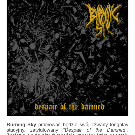
Burning Sky
promować będzie swój czwarty longplay
studyjny, zatytułowany
"Despair of the Damned"
.