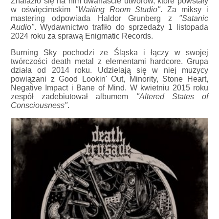
Znalazło się na nim dwanaście utworów, które powstały
w oświęcimskim
"Waiting Room Studio"
. Za miksy i
mastering odpowiada Haldor Grunberg z
"Satanic
Audio"
. Wydawnictwo trafiło do sprzedaży 1 listopada
2024 roku za sprawą Enigmatic Records.
Burning Sky pochodzi ze Śląska i łączy w swojej
twórczości death metal z elementami hardcore. Grupa
działa od 2014 roku. Udzielają się w niej muzycy
powiązani z Good Lookin' Out, Minority, Stone Heart,
Negative Impact i Bane of Mind. W kwietniu 2015 roku
zespół zadebiutował albumem
"Altered States of
Consciousness"
.