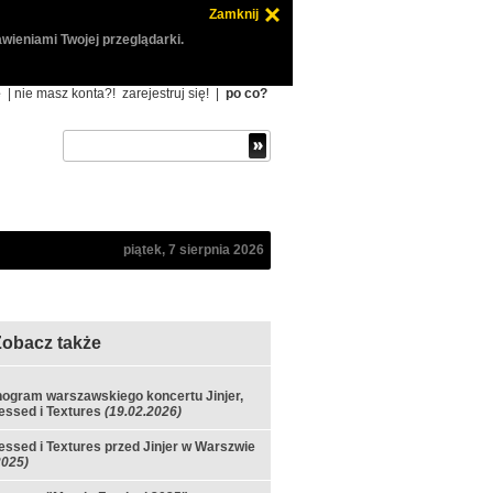
Zamknij
wieniami Twojej przeglądarki.
ę
| nie masz konta?!
zarejestruj się!
|
po co?
piątek, 7 sierpnia 2026
Zobacz także
ogram warszawskiego koncertu Jinjer,
ssed i Textures
(19.02.2026)
ssed i Textures przed Jinjer w Warszwie
2025)