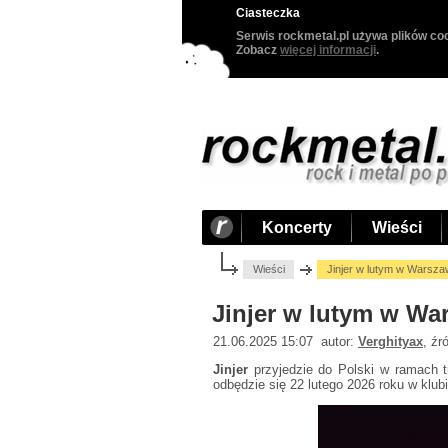
Ciasteczka
Serwis rockmetal.pl używa plików coo
Zobacz
więcej informacji
.
Koncerty
Wieści
Wieści
Jinjer w lutym w Warsza
Jinjer w lutym w Wa
21.06.2025 15:07 autor:
Verghityax
, źr
Jinjer
przyjedzie do Polski w ramach 
odbędzie się 22 lutego 2026 roku w klub