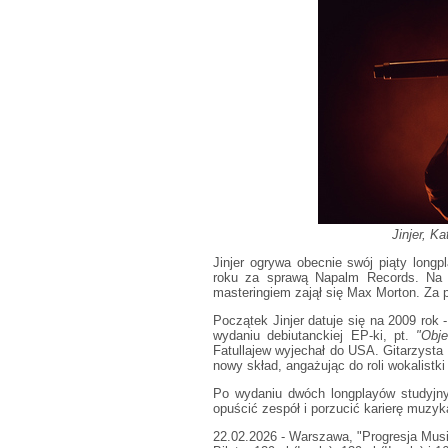
Jinjer, K
Jinjer ogrywa obecnie swój piąty longp
roku za sprawą Napalm Records. Na w
masteringiem zajął się Max Morton. Za p
Początek Jinjer datuje się na 2009 rok
wydaniu debiutanckiej EP-ki, pt.
"Obj
Fatullajew wyjechał do USA. Gitarzysta
nowy skład, angażując do roli wokalistki
Po wydaniu dwóch longplayów studyjnyc
opuścić zespół i porzucić karierę muzyk
22.02.2026 - Warszawa, "Progresja Mus