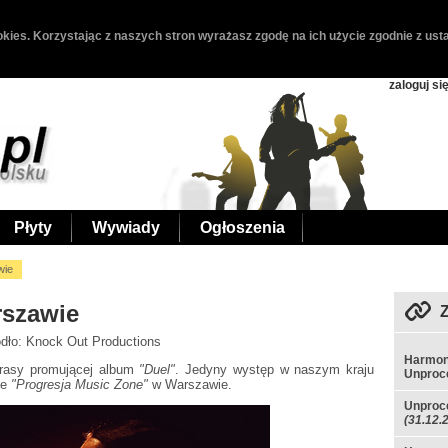
kies. Korzystając z naszych stron wyrażasz zgodę na ich użycie zgodnie z usta
zaloguj si
Płyty
Wywiady
Ogłoszenia
wie
rszawie
ódło: Knock Out Productions
Harmon
trasy promującej album
"Duel"
. Jedyny występ w naszym kraju
Unproce
ie
"Progresja Music Zone"
w Warszawie.
Unproce
(31.12.