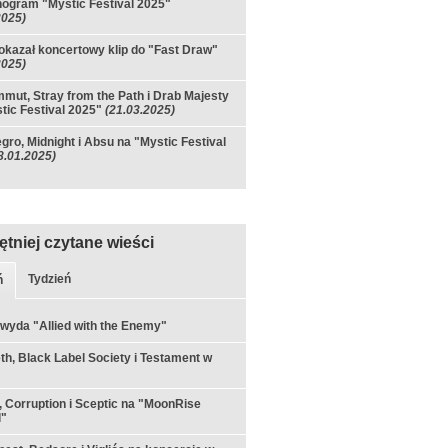
ogram "Mystic Festival 2025"
2025)
pokazał koncertowy klip do "Fast Draw"
2025)
ut, Stray from the Path i Drab Majesty
tic Festival 2025"
(21.03.2025)
gro, Midnight i Absu na "Mystic Festival
8.01.2025)
ętniej czytane wieści
Tydzień
ń
 wyda "Allied with the Enemy"
h, Black Label Society i Testament w
 Corruption i Sceptic na "MoonRise
l"