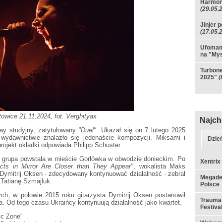
Harmon
(29.05.
Jinjer 
(17.05.
Ufomamm
na "Mys
Turbone
2025"
(
atowice 21.11.2024, fot. Verghityax
Najch
lay studyjny, zatytułowany
"Duel"
. Ukazał się on 7 lutego 2025
ydawnictwie znalazło się jedenaście kompozycji. Miksami i
Dzie
rojekt okładki odpowiada Philipp Schuster.
 - grupa powstała w mieście Gorłówka w obwodzie donieckim. Po
Xentrix
ects in Mirror Are Closer than They Appear"
, wokalista Maks
 Dymitrij Oksen - zdecydowany kontynuować działalność - zebrał
Megadet
 Tatianę Szmajluk.
Polsce
h, w połowie 2015 roku gitarzysta Dymitrij Oksen postanowił
Trauma,
a. Od tego czasu Ukraińcy kontynuują działalność jako kwartet.
Festiva
ic Zone"