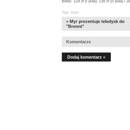
Bilety: 129 zł (I pula), 139 zł (II pula) i 
Tagi:
Jinjer
« Myr prezentuje teledysk do
"Brennt"
Komentarze
Dodaj komentarz »