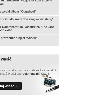
est, Bedsore i Vigljós na koncercie w
wie
e wydał album "Cogwheel"
rócił z albumem "En skog av nidstang"
ul, Dammnatorum i Xificurk na "The Last
f Death"
prezentuje singiel "Stifled"
 wieść
 czymś ciekawym ze świata rocka i metalu?
pisać wieści dla
rockmetal.pl
? Kliknij:
aj wieść »