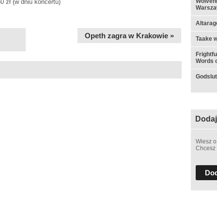
Wolvenn
160 zł (w dniu koncertu)
Warsza
Altarag
Opeth zagra w Krakowie »
Taake w
Frightf
Words o
Godslut 
Dodaj
Wiesz o
Chcesz 
Dod