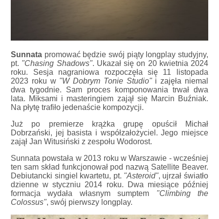
Sunnata
promować będzie swój piąty longplay studyjny,
pt.
"Chasing Shadows"
. Ukazał się on 20 kwietnia 2024
roku. Sesja nagraniowa rozpoczęła się 11 listopada
2023 roku w
"W Dobrym Tonie Studio"
i zajęła niemal
dwa tygodnie. Sam proces komponowania trwał dwa
lata. Miksami i masteringiem zajął się Marcin Buźniak.
Na płytę trafiło jedenaście kompozycji.
Już po premierze krążka grupę opuścił Michał
Dobrzański, jej basista i współzałożyciel. Jego miejsce
zajął Jan Witusiński z zespołu Wodorost.
Sunnata powstała w 2013 roku w Warszawie - wcześniej
ten sam skład funkcjonował pod nazwą Satellite Beaver.
Debiutancki singiel kwartetu, pt.
"Asteroid"
, ujrzał światło
dzienne w styczniu 2014 roku. Dwa miesiące później
formacja wydała własnym sumptem
"Climbing the
Colossus"
, swój pierwszy longplay.