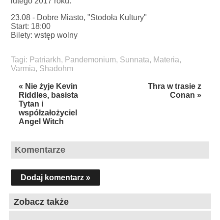
lutego 2017 roku.
23.08 - Dobre Miasto, "Stodoła Kultury"
Start: 18:00
Bilety: wstęp wolny
Tagi:
Patriarkh
,
Pandemonium
,
Sunnata
,
Materia
,
Varmia
,
Shadohm
« Nie żyje Kevin
Thra w trasie z
Riddles, basista
Conan »
Tytan i
współzałożyciel
Angel Witch
Komentarze
Dodaj komentarz »
Zobacz także