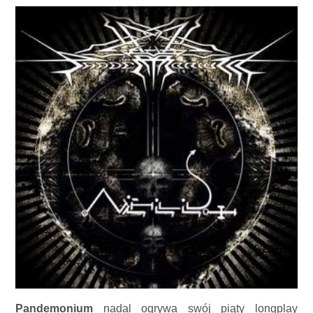
Pandemonium
nadal ogrywa swój piąty longplay