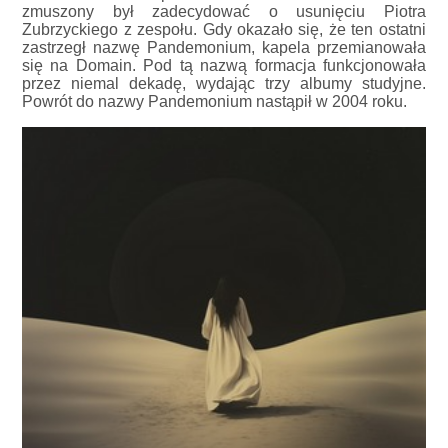
zmuszony był zadecydować o usunięciu Piotra
Zubrzyckiego z zespołu. Gdy okazało się, że ten ostatni
zastrzegł nazwę Pandemonium, kapela przemianowała
się na Domain. Pod tą nazwą formacja funkcjonowała
przez niemal dekadę, wydając trzy albumy studyjne.
Powrót do nazwy Pandemonium nastąpił w 2004 roku.