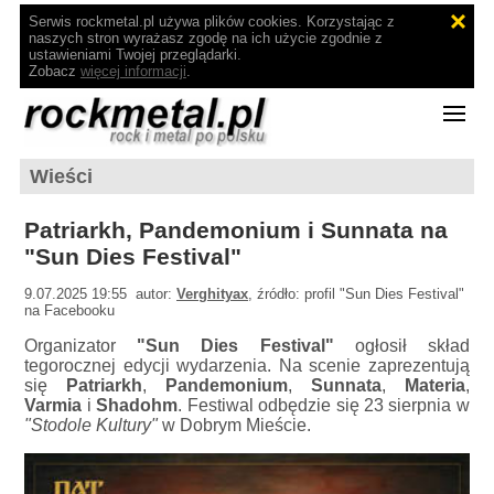
Serwis rockmetal.pl używa plików cookies. Korzystając z
naszych stron wyrażasz zgodę na ich użycie zgodnie z
ustawieniami Twojej przeglądarki.
Zobacz
więcej informacji
.
Wieści
Patriarkh, Pandemonium i Sunnata na
"Sun Dies Festival"
9.07.2025 19:55 autor:
Verghityax
, źródło: profil "Sun Dies Festival"
na Facebooku
Organizator
"Sun Dies Festival"
ogłosił skład
tegorocznej edycji wydarzenia. Na scenie zaprezentują
się
Patriarkh
,
Pandemonium
,
Sunnata
,
Materia
,
Varmia
i
Shadohm
. Festiwal odbędzie się 23 sierpnia w
"Stodole Kultury"
w Dobrym Mieście.