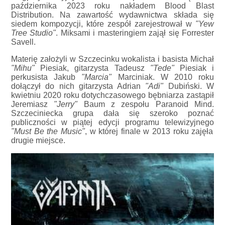
października 2023 roku nakładem Blood Blast
Distribution. Na zawartość wydawnictwa składa się
siedem kompozycji, które zespół zarejestrował w
"Yew
Tree Studio"
. Miksami i masteringiem zajął się Forrester
Savell.
Materię założyli w Szczecinku wokalista i basista Michał
"Mihu"
Piesiak, gitarzysta Tadeusz
"Tede"
Piesiak i
perkusista Jakub
"Marcia"
Marciniak. W 2010 roku
dołączył do nich gitarzysta Adrian
"Adi"
Dubiński. W
kwietniu 2020 roku dotychczasowego bębniarza zastąpił
Jeremiasz
"Jerry"
Baum z zespołu Paranoid Mind.
Szczeciniecka grupa dała się szeroko poznać
publiczności w piątej edycji programu telewizyjnego
"Must Be the Music"
, w której finale w 2013 roku zajęła
drugie miejsce.