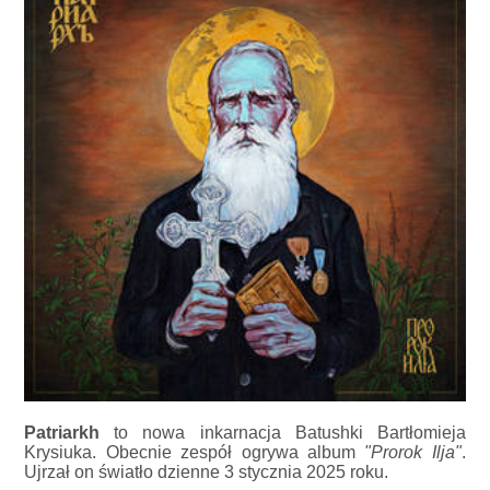
Patriarkh
to nowa inkarnacja Batushki Bartłomieja
Krysiuka. Obecnie zespół ogrywa album
"Prorok Ilja"
.
Ujrzał on światło dzienne 3 stycznia 2025 roku.