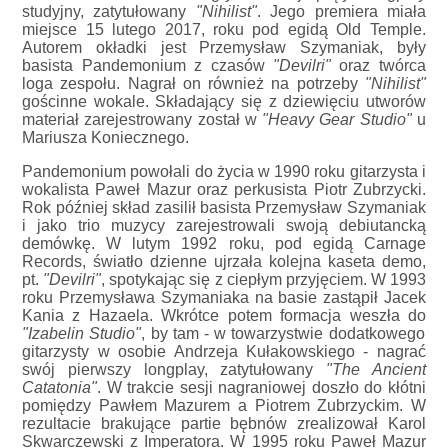
studyjny, zatytułowany
"Nihilist"
. Jego premiera miała
miejsce 15 lutego 2017, roku pod egidą Old Temple.
Autorem okładki jest Przemysław Szymaniak, były
basista Pandemonium z czasów
"Devilri"
oraz twórca
loga zespołu. Nagrał on również na potrzeby
"Nihilist"
gościnne wokale. Składający się z dziewięciu utworów
materiał zarejestrowany został w
"Heavy Gear Studio"
u
Mariusza Koniecznego.
Pandemonium powołali do życia w 1990 roku gitarzysta i
wokalista Paweł Mazur oraz perkusista Piotr Zubrzycki.
Rok później skład zasilił basista Przemysław Szymaniak
i jako trio muzycy zarejestrowali swoją debiutancką
demówkę. W lutym 1992 roku, pod egidą Carnage
Records, światło dzienne ujrzała kolejna kaseta demo,
pt.
"Devilri"
, spotykając się z ciepłym przyjęciem. W 1993
roku Przemysława Szymaniaka na basie zastąpił Jacek
Kania z Hazaela. Wkrótce potem formacja weszła do
"Izabelin Studio"
, by tam - w towarzystwie dodatkowego
gitarzysty w osobie Andrzeja Kułakowskiego - nagrać
swój pierwszy longplay, zatytułowany
"The Ancient
Catatonia"
. W trakcie sesji nagraniowej doszło do kłótni
pomiędzy Pawłem Mazurem a Piotrem Zubrzyckim. W
rezultacie brakujące partie bębnów zrealizował Karol
Skwarczewski z Imperatora. W 1995 roku Paweł Mazur