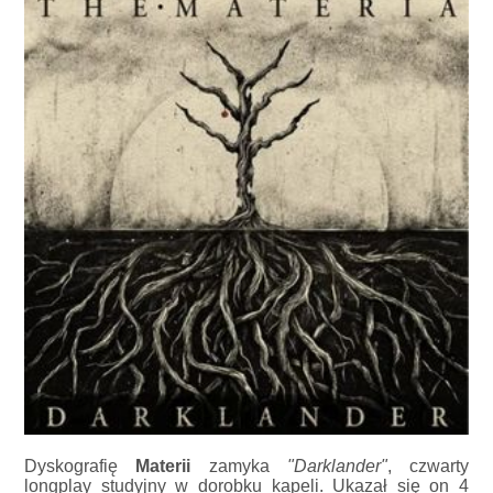
Dyskografię
Materii
zamyka
"Darklander"
, czwarty
longplay studyjny w dorobku kapeli. Ukazał się on 4