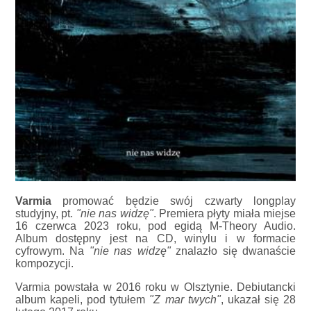
Varmia
promować będzie swój czwarty longplay
studyjny, pt.
"nie nas widzę"
. Premiera płyty miała miejse
16 czerwca 2023 roku, pod egidą M-Theory Audio.
Album dostępny jest na CD, winylu i w formacie
cyfrowym. Na
"nie nas widzę"
znalazło się dwanaście
kompozycji.
Varmia powstała w 2016 roku w Olsztynie. Debiutancki
album kapeli, pod tytułem
"Z mar twych"
, ukazał się 28