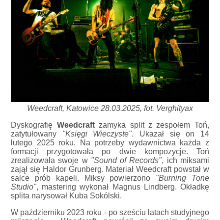
Weedcraft, Katowice 28.03.2025, fot. Verghityax
Dyskografię
Weedcraft
zamyka split z zespołem Toń,
zatytułowany
"Księgi Wieczyste"
. Ukazał się on 14
lutego 2025 roku. Na potrzeby wydawnictwa każda z
formacji przygotowała po dwie kompozycje. Toń
zrealizowała swoje w
"Sound of Records"
, ich miksami
zajął się Haldor Grunberg. Materiał Weedcraft powstał w
salce prób kapeli. Miksy powierzono
"Burning Tone
Studio"
, mastering wykonał Magnus Lindberg. Okładkę
splita narysował Kuba Sokólski.
W październiku 2023 roku - po sześciu latach studyjnego