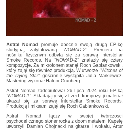
Astral Nomad
promuje obecnie swoją drugą EP-kę
studyjną, zatytułowaną
"NOMAD-2"
. Premiera na
nośniku fizycznym odbyła się za sprawą Interstellar
Smoke Records. Na
"NOMAD-2"
znalazły się cztery
kompozycje. Za mikrofonem stanął Roch Gablankowski,
który zajął się również produkcją. W utworze
"Witches of
the Dying Star"
gościnnie wystąpiła Julia Markiewicz.
Mastering wykonał Haldor Grunberg.
Astral Nomad zadebiutował 26 lipca 2024 roku EP-ką
"NOMAD-1"
. Składający się z trzech kompozycji materiał
ukazał się za sprawą Interstellar Smoke Records.
Produkcją i miksami zajął się Roch Gablankowski.
Astral Nomad łączy w swojej twórczości
psychodelicznego stoner rocka z doom metalem. Kapelę
utworzyli Damian Chojnacki na gitarze i wokalu, Artur