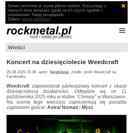
Serwis rockmetal.pl używa plików cookies. Korzystając z
naszych stron wyrażasz zgodę na ich użycie zgodnie z
ustawieniami Twojej przeglądarki.
Zobacz
więcej informacji
.
Wieści
Koncert na dziesięciolecie Weedcraft
26.08.2025 15:06 autor:
Verghityax
, źródło: profil Weedcraft na
Facebooku
Weedcraft
zapowiedział jubileuszowy koncert z okazji
dziesięciolecia działalności. Odbędzie się on 11
października 2025 roku w klubie
"Chmury"
w Warszawie.
Na scenie tego wieczoru zaprezentują się ponadto
zaproszeni goście:
Astral Nomad
i
Mysz
.