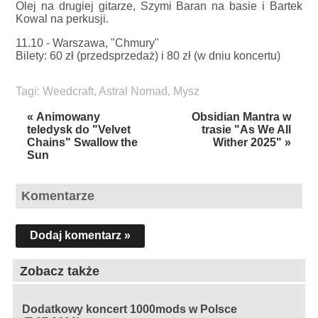
Olej na drugiej gitarze, Szymi Baran na basie i Bartek
Kowal na perkusji.
11.10 - Warszawa, "Chmury"
Bilety: 60 zł (przedsprzedaż) i 80 zł (w dniu koncertu)
Tagi:
Weedcraft
,
Astral Nomad
,
Mysz
« Animowany
Obsidian Mantra w
teledysk do "Velvet
trasie "As We All
Chains" Swallow the
Wither 2025" »
Sun
Komentarze
Dodaj komentarz »
Zobacz także
Dodatkowy koncert 1000mods w Polsce