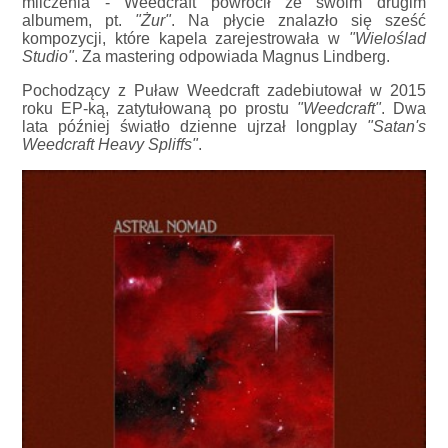
milczenia - Weedcraft powrócił ze swoim drugim
albumem, pt.
"Żur"
. Na płycie znalazło się sześć
kompozycji, które kapela zarejestrowała w
"Wieloślad
Studio"
. Za mastering odpowiada Magnus Lindberg.
Pochodzący z Puław Weedcraft zadebiutował w 2015
roku EP-ką, zatytułowaną po prostu
"Weedcraft"
. Dwa
lata później światło dzienne ujrzał longplay
"Satan's
Weedcraft Heavy Spliffs"
.