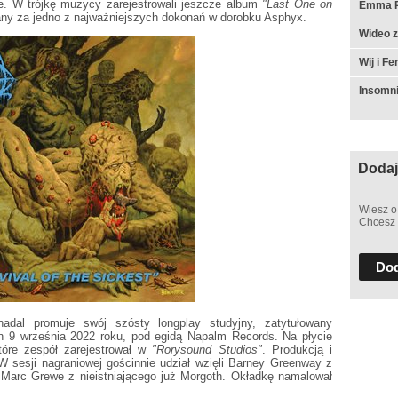
ce. W trójkę muzycy zarejestrowali jeszcze album
"Last One on
Emma Ru
any za jedno z najważniejszych dokonań w dorobku Asphyx.
Wideo z
Wij i F
Insomn
Dodaj
Wiesz o
Chcesz 
Dod
adal promuje swój szósty longplay studyjny, zatytułowany
on 9 września 2022 roku, pod egidą Napalm Records. Na płycie
tóre zespół zarejestrował w
"Rorysound Studios"
. Produkcją i
W sesji nagraniowej gościnnie udział wzięli Barney Greenway z
Marc Grewe z nieistniającego już Morgoth. Okładkę namalował