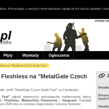
kies. Korzystając z naszych stron wyrażasz zgodę na ich użycie zgodnie z usta
zaloguj si
Płyty
Wywiady
Ogłoszenia
shless na "MetalGate Czech Death Fest"
 Fleshless na "MetalGate Czech
Bloodb
ódło: profil "MetalGate Czech Death Fest" na Facebooku
Possess
h Fest"
ogłosił pierwszych wykonawców siedemnastej edycji
Death F
h
,
Fleshless
,
Melancholy Pessimism
i
Vanguard
. Festiwal
wca 2026 roku w czeskiej miejscowości Cerveny Kostelec.
Fleshle