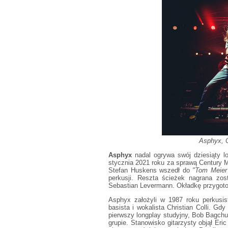
Asphyx, O
Asphyx
nadal ogrywa swój dziesiąty l
stycznia 2021 roku za sprawą Century M
Stefan Huskens wszedł do
"Tom Meier
perkusji. Reszta ścieżek nagrana zo
Sebastian Levermann. Okładkę przygot
Asphyx założyli w 1987 roku perkusis
basista i wokalista Christian Colli. Gdy
pierwszy longplay studyjny, Bob Bagch
grupie. Stanowisko gitarzysty objął Eri