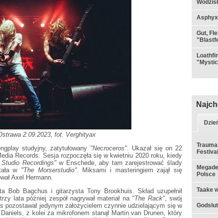
Wodzisł
Asphyx
Gut, Fl
"Blastf
Loathfi
"Mystic
Najch
Dzie
strawa 2.09.2023, fot. Verghityax
Trauma,
ongplay studyjny, zatytułowany
"Necroceros"
. Ukazał się on 22
Festiva
edia Records. Sesja rozpoczęła się w kwietniu 2020 roku, kiedy
 Studio Recordings"
w Enschede, aby tam zarejestrować ślady
Megadet
stała w
"The Morserstudio"
. Miksami i masteringiem zajął się
Polsce
ował Axel Hermann.
Taake w
ta Bob Bagchus i gitarzysta Tony Brookhuis. Skład uzupełnił
 trzy lata później zespół nagrywał materiał na
"The Rack"
, swój
us pozostawał jedynym założycielem czynnie udzielającym się w
Godslut 
c Daniels, z kolei za mikrofonem stanął Martin van Drunen, który