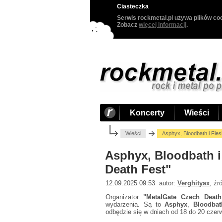
Ciasteczka
Serwis rockmetal.pl używa plików coo
Zobacz
więcej informacji
.
Koncerty
Wieści
Wieści
Asphyx, Bloodbath i Fle
Asphyx, Bloodbath i
Death Fest"
12.09.2025 09:53 autor:
Verghityax
, źr
Organizator
"MetalGate Czech Deat
wydarzenia. Są to
Asphyx
,
Bloodbat
odbędzie się w dniach od 18 do 20 czer