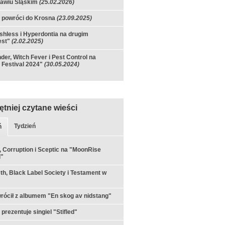
awiu Śląskim
(25.02.2026)
 powróci do Krosna
(23.09.2025)
eshless i Hyperdontia na drugim
est"
(2.02.2025)
nder, Witch Fever i Pest Control na
 Festival 2024"
(30.05.2024)
ętniej czytane wieści
Tydzień
ń
 Corruption i Sceptic na "MoonRise
l"
h, Black Label Society i Testament w
rócił z albumem "En skog av nidstang"
prezentuje singiel "Stifled"