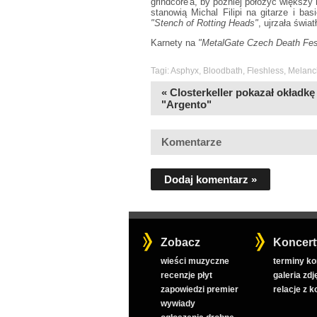
grindcore'a, by później położyć większy
stanowią Michal Filipi na gitarze i b
"Stench of Rotting Heads"
, ujrzała świa
Karnety na
"MetalGate Czech Death Fes
Tagi:
Asphyx
,
Bloodbath
,
Fleshless
,
Melanc
« Closterkeller pokazał okładkę
"Argento"
Komentarze
Dodaj komentarz »
Zobacz
Koncert
wieści muzyczne
terminy k
recenzje płyt
galeria zdj
zapowiedzi premier
relacje z 
wywiady