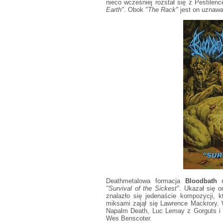
nieco wcześniej rozstał się z Pestilen
Earth"
. Obok
"The Rack"
jest on uznaw
Deathmetalowa formacja
Bloodbath
n
"Survival of the Sickest"
. Ukazał się 
znalazło się jedenaście kompozycji, k
miksami zajął się Lawrence Mackrory. 
Napalm Death, Luc Lemay z Gorguts i 
Wes Benscoter.