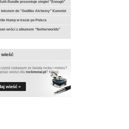
th Rundle prezentuje singiel "Enough"
 tekstem do "Godlike Alchemy" Kamelot
ertile Hump w trasie po Polsce
ium wróci z albumem "Netherworlds"
 wieść
 czymś ciekawym ze świata rocka i metalu?
pisać wieści dla
rockmetal.pl
? Kliknij:
aj wieść »