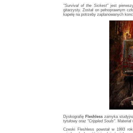
"Survival of the Sickest"
jest pierwsz
gitarzysty. Został on pełnoprawnym czł
kapelę na potrzeby zaplanowanych konc
Dyskografię
Fleshless
zamyka studyjn
tytułowy oraz
"Crippled Souls"
. Materiał
Czeski Fleshless powstał w 1993 ro