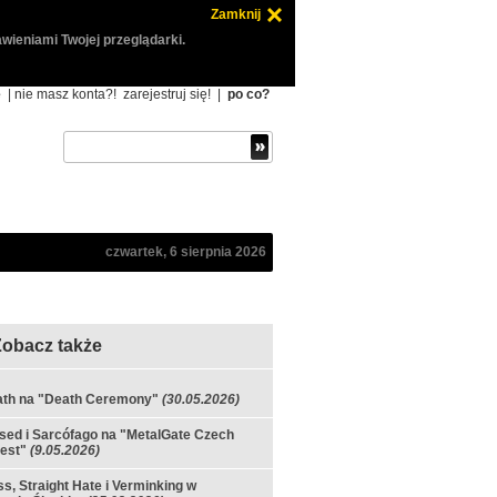
Zamknij
wieniami Twojej przeglądarki.
ę
| nie masz konta?!
zarejestruj się!
|
po co?
czwartek, 6 sierpnia 2026
Zobacz także
ath na "Death Ceremony"
(30.05.2026)
ed i Sarcófago na "MetalGate Czech
est"
(9.05.2026)
ss, Straight Hate i Verminking w