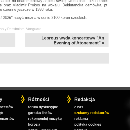
 nacisk na deathmetalowy aspekt swojej twórczości. Trzon kapeli
asie oraz Vladimir Prokos na wokalu. Debiutancka demówka, pt.
tło dzienne jeszcze w 1993 roku.
t 2026"
nabyć można w cenie 2100 koron czeskich.
holy Pessimism
,
Vanguard
Leprous wyda koncertowy "An
Evening of Atonement" »
y
Różności
Redakcja
oncertów
forum dyskusyjne
o nas
ęć
garstka linków
szukamy redaktorów
koncertów
rekomenduj muzykę
reklama
korozja
polityka cookies