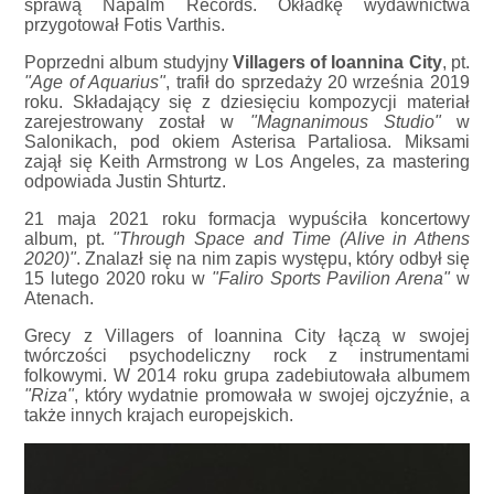
sprawą Napalm Records. Okładkę wydawnictwa
przygotował Fotis Varthis.
Poprzedni album studyjny
Villagers of Ioannina City
, pt.
"Age of Aquarius"
, trafił do sprzedaży 20 września 2019
roku. Składający się z dziesięciu kompozycji materiał
zarejestrowany został w
"Magnanimous Studio"
w
Salonikach, pod okiem Asterisa Partaliosa. Miksami
zajął się Keith Armstrong w Los Angeles, za mastering
odpowiada Justin Shturtz.
21 maja 2021 roku formacja wypuściła koncertowy
album, pt.
"Through Space and Time (Alive in Athens
2020)"
. Znalazł się na nim zapis występu, który odbył się
15 lutego 2020 roku w
"Faliro Sports Pavilion Arena"
w
Atenach.
Grecy z Villagers of Ioannina City łączą w swojej
twórczości psychodeliczny rock z instrumentami
folkowymi. W 2014 roku grupa zadebiutowała albumem
"Riza"
, który wydatnie promowała w swojej ojczyźnie, a
także innych krajach europejskich.