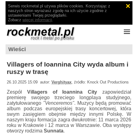
Serwis rockmetal.pl używa plików cookies. Korzystając z
naszych stron wyrażasz zgodę na ich użycie zgodnie z
ustawieniami Twojej przeglądarki.
Zobacz
więcej informacji
.
Wieści
Villagers of Ioannina City wyda album i
ruszy w trasę
26.10.2025 15:09 autor:
Verghityax
, źródło: Knock Out Productions
Zespół
Villagers of Ioannina City
zapowiedział
premierę swojego trzeciego longplaya studyjnego,
zatytułowanego
"Venceremos"
. Muzycy będą promować
album podczas europejskiej trasy koncertowej, która
swym zasięgiem obejmie między innymi Polskę. W
naszym kraju formacja zagra dwukrotnie: 11 marca 2026
roku w Krakowie i 12 marca w Warszawie. Oba występy
otworzy rodzima
Sunnata
.