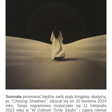
Sunnata
promować będzie swój piąty longplay studyjny,
pt.
"Chasing Shadows"
. Ukazał się on 20 kwietnia 2024
roku. Sesja nagraniowa rozpoczęła się 11 listopada
2023 roku w
"W Dobrym Tonie Studio"
i zajęła niemal