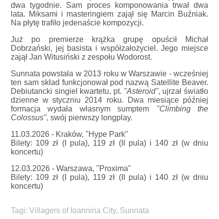
dwa tygodnie. Sam proces komponowania trwał dwa
lata. Miksami i masteringiem zajął się Marcin Buźniak.
Na płytę trafiło jedenaście kompozycji.
Już po premierze krążka grupę opuścił Michał
Dobrzański, jej basista i współzałożyciel. Jego miejsce
zajął Jan Witusiński z zespołu Wodorost.
Sunnata powstała w 2013 roku w Warszawie - wcześniej
ten sam skład funkcjonował pod nazwą Satellite Beaver.
Debiutancki singiel kwartetu, pt.
"Asteroid"
, ujrzał światło
dzienne w styczniu 2014 roku. Dwa miesiące później
formacja wydała własnym sumptem
"Climbing the
Colossus"
, swój pierwszy longplay.
11.03.2026 - Kraków, "Hype Park"
Bilety: 109 zł (I pula), 119 zł (II pula) i 140 zł (w dniu
koncertu)
12.03.2026 - Warszawa, "Proxima"
Bilety: 109 zł (I pula), 119 zł (II pula) i 140 zł (w dniu
koncertu)
Tagi:
Villagers of Ioannina City
,
Sunnata