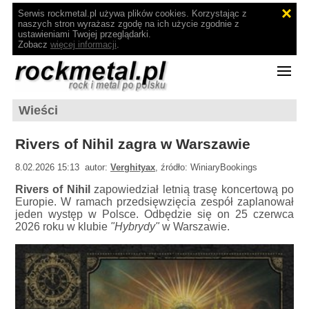
Serwis rockmetal.pl używa plików cookies. Korzystając z
naszych stron wyrażasz zgodę na ich użycie zgodnie z
ustawieniami Twojej przeglądarki.
Zobacz
więcej informacji
.
Wieści
Rivers of Nihil zagra w Warszawie
8.02.2026 15:13 autor:
Verghityax
, źródło: WiniaryBookings
Rivers of Nihil
zapowiedział letnią trasę koncertową po
Europie. W ramach przedsięwzięcia zespół zaplanował
jeden występ w Polsce. Odbędzie się on 25 czerwca
2026 roku w klubie
"Hybrydy"
w Warszawie.