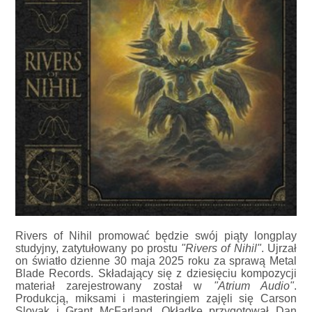
Rivers of Nihil promować będzie swój piąty longplay
studyjny, zatytułowany po prostu
"Rivers of Nihil"
. Ujrzał
on światło dzienne 30 maja 2025 roku za sprawą Metal
Blade Records. Składający się z dziesięciu kompozycji
materiał zarejestrowany został w
"Atrium Audio"
.
Produkcją, miksami i masteringiem zajęli się Carson
Slovak i Grant McFarland. Okładkę przygotował Dan