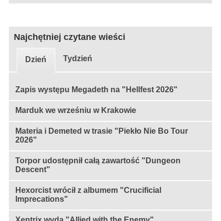
Najchętniej czytane wieści
Tydzień
Dzień
Zapis występu Megadeth na "Hellfest 2026"
Marduk we wrześniu w Krakowie
Materia i Demeted w trasie "Piekło Nie Bo Tour
2026"
Torpor udostępnił całą zawartość "Dungeon
Descent"
Hexorcist wrócił z albumem "Crucificial
Imprecations"
Xentrix wyda "Allied with the Enemy"