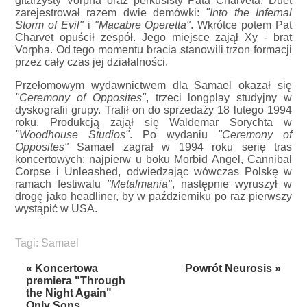
gitarzysty Vorpha oraz perkusisty Pata Charveta. Duet
zarejestrował razem dwie demówki:
"Into the Infernal
Storm of Evil"
i
"Macabre Operetta"
. Wkrótce potem Pat
Charvet opuścił zespół. Jego miejsce zajął Xy - brat
Vorpha. Od tego momentu bracia stanowili trzon formacji
przez cały czas jej działalności.
Przełomowym wydawnictwem dla Samael okazał się
"Ceremony of Opposites"
, trzeci longplay studyjny w
dyskografii grupy. Trafił on do sprzedaży 18 lutego 1994
roku. Produkcją zajął się Waldemar Sorychta w
"Woodhouse Studios"
. Po wydaniu
"Ceremony of
Opposites"
Samael zagrał w 1994 roku serię tras
koncertowych: najpierw u boku Morbid Angel, Cannibal
Corpse i Unleashed, odwiedzając wówczas Polskę w
ramach festiwalu
"Metalmania"
, następnie wyruszył w
drogę jako headliner, by w październiku po raz pierwszy
wystąpić w USA.
Tagi:
Samael
« Koncertowa
Powrót Neurosis »
premiera "Through
the Night Again"
Only Sons