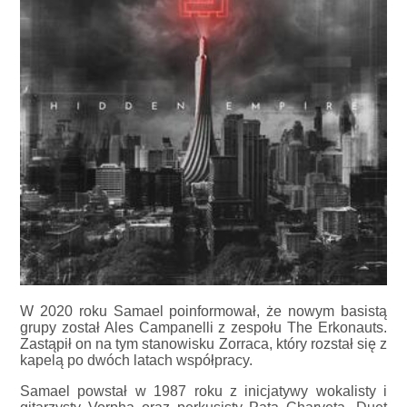
W 2020 roku Samael poinformował, że nowym basistą
grupy został Ales Campanelli z zespołu The Erkonauts.
Zastąpił on na tym stanowisku Zorraca, który rozstał się z
kapelą po dwóch latach współpracy.
Samael powstał w 1987 roku z inicjatywy wokalisty i