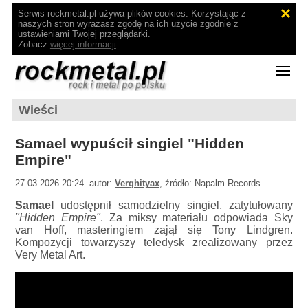
Serwis rockmetal.pl używa plików cookies. Korzystając z
naszych stron wyrażasz zgodę na ich użycie zgodnie z
ustawieniami Twojej przeglądarki.
Zobacz
więcej informacji
.
Wieści
Samael wypuścił singiel "Hidden
Empire"
27.03.2026 20:24 autor:
Verghityax
, źródło: Napalm Records
Samael
udostępnił samodzielny singiel, zatytułowany
"Hidden Empire"
. Za miksy materiału odpowiada Sky
van Hoff, masteringiem zajął się Tony Lindgren.
Kompozycji towarzyszy teledysk zrealizowany przez
Very Metal Art.