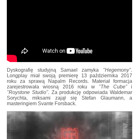
Dyskografię studyjną Samael zamyka
"Hegemony"
.
Longplay miał swoją premierę 13 października 2017
roku za sprawą Napalm Records. Materiał formacja
zarejestrowała wiosną 2016 roku w
"The Cube"
i
"Roystone Studio"
. Za produkcję odpowiada Waldemar
Sorychta, miksami zajął się Stefan Glaumann, a
masteringiem Svante Forsback.