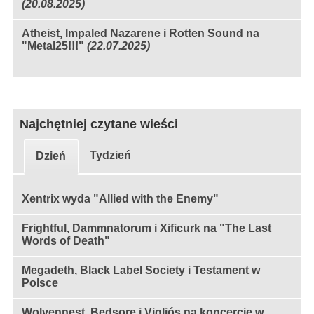
(20.08.2025)
Atheist, Impaled Nazarene i Rotten Sound na
"Metal25!!!"
(22.07.2025)
Najchętniej czytane wieści
Tydzień
Dzień
Xentrix wyda "Allied with the Enemy"
Frightful, Dammnatorum i Xificurk na "The Last
Words of Death"
Megadeth, Black Label Society i Testament w
Polsce
Wolvennest, Bedsore i Vigljós na koncercie w