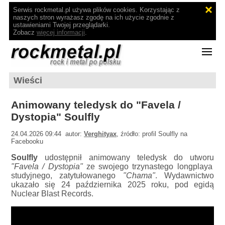
Serwis rockmetal.pl używa plików cookies. Korzystając z
naszych stron wyrażasz zgodę na ich użycie zgodnie z
ustawieniami Twojej przeglądarki.
Zobacz
więcej informacji
.
Wieści
Animowany teledysk do "Favela /
Dystopia" Soulfly
24.04.2026 09:44 autor:
Verghityax
, źródło: profil Soulfly na
Facebooku
Soulfly
udostępnił animowany teledysk do utworu
"Favela / Dystopia"
ze swojego trzynastego longplaya
studyjnego, zatytułowanego
"Chama"
. Wydawnictwo
ukazało się 24 października 2025 roku, pod egidą
Nuclear Blast Records.