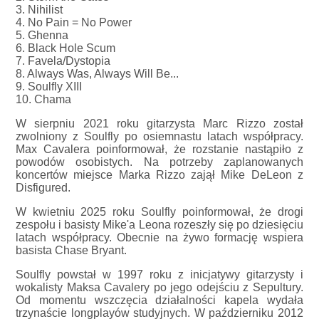
3. Nihilist
4. No Pain = No Power
5. Ghenna
6. Black Hole Scum
7. Favela/Dystopia
8. Always Was, Always Will Be...
9. Soulfly XIII
10. Chama
W sierpniu 2021 roku gitarzysta Marc Rizzo został
zwolniony z Soulfly po osiemnastu latach współpracy.
Max Cavalera poinformował, że rozstanie nastąpiło z
powodów osobistych. Na potrzeby zaplanowanych
koncertów miejsce Marka Rizzo zajął Mike DeLeon z
Disfigured.
W kwietniu 2025 roku Soulfly poinformował, że drogi
zespołu i basisty Mike'a Leona rozeszły się po dziesięciu
latach współpracy. Obecnie na żywo formację wspiera
basista Chase Bryant.
Soulfly powstał w 1997 roku z inicjatywy gitarzysty i
wokalisty Maksa Cavalery po jego odejściu z Sepultury.
Od momentu wszczęcia działalności kapela wydała
trzynaście longplayów studyjnych. W październiku 2012