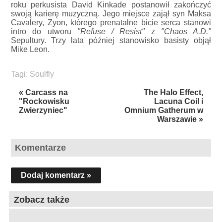
roku perkusista David Kinkade postanowił zakończyć
swoją karierę muzyczną. Jego miejsce zajął syn Maksa
Cavalery, Zyon, którego prenatalne bicie serca stanowi
intro do utworu
"Refuse / Resist"
z
"Chaos A.D."
Sepultury. Trzy lata później stanowisko basisty objął
Mike Leon.
Tagi:
Soulfly
« Carcass na
The Halo Effect,
"Rockowisku
Lacuna Coil i
Zwierzyniec"
Omnium Gatherum w
Warszawie »
Komentarze
Dodaj komentarz »
Zobacz także