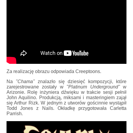
Za realizację obrazu odpowiada Creeptoons.
Na
"Chama"
znalazło się dziesięć kompozycji, które
zarejestrowane zostały w
"Platinum Underground"
w
Arizonie. Rolę inżyniera dźwięku w trakcie sesji pełnił
John Aquilino. Produkcją, miksami i masteringiem zajął
się Arthur Rizk. W jednym z utworów gościnnie wystąpił
Todd Jones z Nails. Okładkę przygotowała Carletta
Parrish.