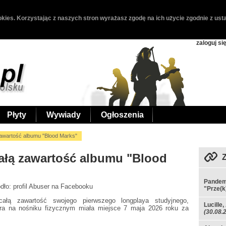
kies. Korzystając z naszych stron wyrażasz zgodę na ich użycie zgodnie z usta
zaloguj si
Płyty
Wywiady
Ogłoszenia
zawartość albumu "Blood Marks"
ałą zawartość albumu "Blood
Pandemi
ódło: profil Abuser na Facebooku
"Prze(k
ałą zawartość swojego pierwszego longplaya studyjnego,
Lucille
ra na nośniku fizycznym miała miejsce 7 maja 2026 roku za
(30.08.