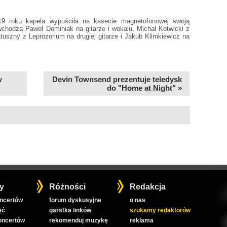
9 roku kapela wypuściła na kasecie magnetofonowej swoją
hodzą Paweł Dominiak na gitarze i wokalu, Michał Kotwicki z
uszny z Leprozorium na drugiej gitarze i Jakub Klimkiewicz na
w
Devin Townsend prezentuje teledysk
do "Home at Night" »
y
Różności
Redakcja
oncertów
forum dyskusyjne
o nas
ęć
garstka linków
szukamy redaktorów
koncertów
rekomenduj muzykę
reklama