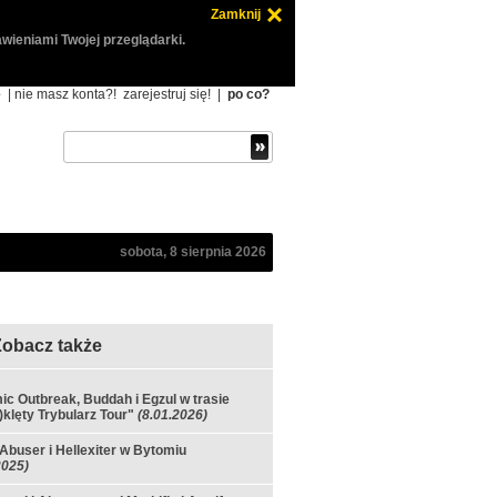
Zamknij
wieniami Twojej przeglądarki.
ę
| nie masz konta?!
zarejestruj się!
|
po co?
sobota, 8 sierpnia 2026
Zobacz także
c Outbreak, Buddah i Egzul w trasie
)klęty Trybularz Tour"
(8.01.2026)
, Abuser i Hellexiter w Bytomiu
2025)