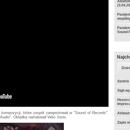
Abomina
(3.04.2
Pandemi
wspóln
Pandemi
Sound 
Najch
Dzie
Xentrix
Sigh w
Hexorci
Impreca
ć kompozycji, które zespół zarejestrował w
"Sound of Records"
.
Airbou
 Audio"
. Okładkę namalował Velio Josto.
Zapis w