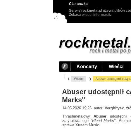
Ciasteczka
Serwis rockmetal.pl używa plików coo
Zobacz
więcej informacji
.
Koncerty
Wieści
Wieści
Abuser udostępnił całą 
Abuser udostępnił c
Marks"
14.05.2026 19:25 autor:
Verghityax
, źr
Thrashmetalowy
Abuser
udostępnił c
zatytułowanego
"Blood Marks"
. Premie
sprawą Xtreem Music.