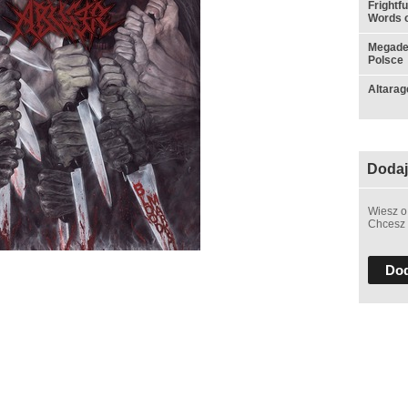
Frightf
Words o
Megadet
Polsce
Altarag
Dodaj
Wiesz o
Chcesz 
Dod