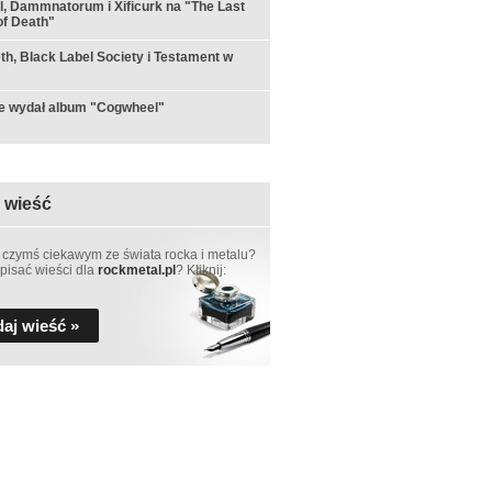
ul, Dammnatorum i Xificurk na "The Last
f Death"
h, Black Label Society i Testament w
e wydał album "Cogwheel"
 wieść
 czymś ciekawym ze świata rocka i metalu?
pisać wieści dla
rockmetal.pl
? Kliknij:
aj wieść »