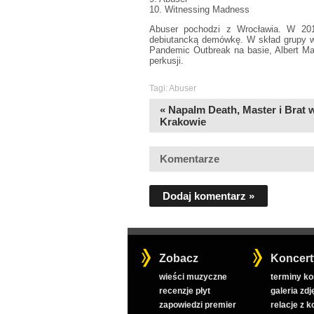
10. Witnessing Madness
Abuser pochodzi z Wrocławia. W 201
debiutancką demówkę. W skład grupy wc
Pandemic Outbreak na basie, Albert Mat
perkusji.
Tagi:
Abuser
« Napalm Death, Master i Brat 
Krakowie
Komentarze
Dodaj komentarz »
Zobacz
Koncert
wieści muzyczne
terminy k
recenzje płyt
galeria zdj
zapowiedzi premier
relacje z 