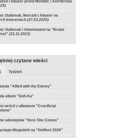
ted i Abuser przed Morbific i Astriferous
025)
c Outbreak, Morrath i Abuser na
ych koncertach
(27.03.2025)
c Outbreak i Abominated na "Brutal
Fest"
(22.11.2023)
ętniej czytane wieści
Tydzień
ń
 wyda "Allied with the Enemy"
yda album "Goh-Ka"
st wrócił z albumem "Crucificial
tions"
rne udostępnia "Here She Comes"
ystępu Megadeth na "Hellfest 2026"