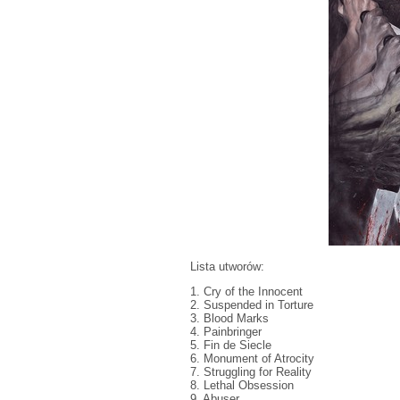
Lista utworów:
1. Cry of the Innocent
2. Suspended in Torture
3. Blood Marks
4. Painbringer
5. Fin de Siecle
6. Monument of Atrocity
7. Struggling for Reality
8. Lethal Obsession
9. Abuser