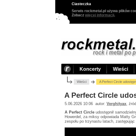
Ciasteczka
Serwis rockmetal.pl używa plików coo
Zobacz
więcej informacji
.
Koncerty
Wieści
Wieści
A Perfect Circle udostępn
A Perfect Circle udo
5.06.2026 10:06 autor:
Verghityax
, źró
A Perfect Circle
udostępnił samodzieln
Howerdel, za miksy odpowiada Matty Gree
zespołu po trzynastu latach, zastępując 