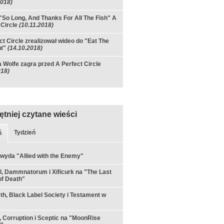
2018)
 "So Long, And Thanks For All The Fish" A
 Circle
(10.11.2018)
ct Circle zrealizował wideo do "Eat The
t"
(14.10.2018)
 Wolfe zagra przed A Perfect Circle
018)
ętniej czytane wieści
Tydzień
ń
 wyda "Allied with the Enemy"
ul, Dammnatorum i Xificurk na "The Last
f Death"
h, Black Label Society i Testament w
 Corruption i Sceptic na "MoonRise