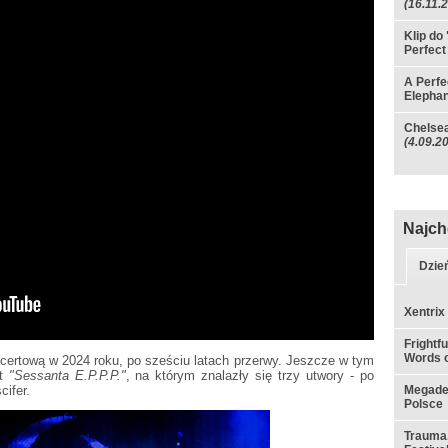
(16.11.
Klip do
Perfect
A Perfe
Elephan
Chelsea
(4.09.2
Najch
Dzie
Xentrix
Frightf
Words o
oncertową w 2024 roku, po sześciu latach przerwy. Jeszcze w tym
it
"Sessanta E.P.P.P."
, na którym znalazły się trzy utwory - po
cifer.
Megadet
Polsce
Trauma,