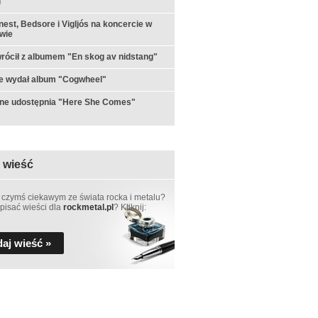
l"
est, Bedsore i Vigljós na koncercie w
wie
rócił z albumem "En skog av nidstang"
e wydał album "Cogwheel"
rne udostępnia "Here She Comes"
 wieść
 czymś ciekawym ze świata rocka i metalu?
pisać wieści dla
rockmetal.pl
? Kliknij:
aj wieść »