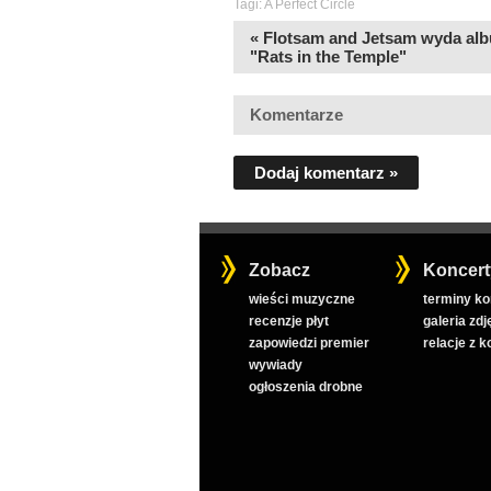
Tagi:
A Perfect Circle
« Flotsam and Jetsam wyda al
"Rats in the Temple"
Komentarze
Dodaj komentarz »
Zobacz
Koncert
wieści muzyczne
terminy k
recenzje płyt
galeria zdj
zapowiedzi premier
relacje z 
wywiady
ogłoszenia drobne