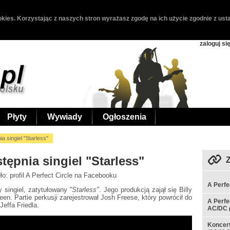
kies. Korzystając z naszych stron wyrażasz zgodę na ich użycie zgodnie z usta
zaloguj si
Płyty
Wywiady
Ogłoszenia
ia singiel "Starless"
stępnia singiel "Starless"
dło: profil A Perfect Circle na Facebooku
A Perfe
y singiel, zatytułowany
"Starless"
. Jego produkcją zajął się Billy
n. Partie perkusji zarejestrował Josh Freese, który powrócił do
A Perfe
Jeffa Friedla.
AC/DC
Koncert