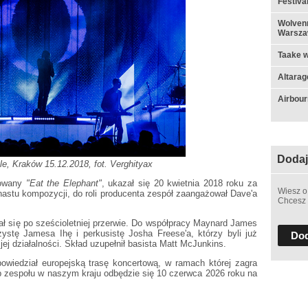
Festiva
Wolvenn
Warsza
Taake w
Altarag
Airbou
Dodaj
le, Kraków 15.12.2018, fot. Verghityax
ułowany
"Eat the Elephant"
, ukazał się 20 kwietnia 2018 roku za
Wiesz o
astu kompozycji, do roli producenta zespół zaangażował Dave'a
Chcesz 
ał się po sześcioletniej przerwie. Do współpracy Maynard James
rzystę Jamesa Ihę i perkusistę Josha Freese'a, którzy byli już
Dod
ej działalności. Skład uzupełnił basista Matt McJunkins.
owiedział europejską trasę koncertową, w ramach której zagra
 zespołu w naszym kraju odbędzie się 10 czerwca 2026 roku na