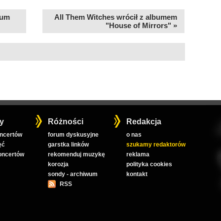
bum
All Them Witches wrócił z albumem
"House of Mirrors" »
y
Różności
Redakcja
oncertów
forum dyskusyjne
o nas
ęć
garstka linków
szukamy redaktorów
koncertów
rekomenduj muzykę
reklama
korozja
polityka cookies
sondy - archiwum
kontakt
RSS