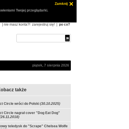
Zamknij
wieniami Twojej przeglądarki.
ę
| nie masz konta?!
zarejestruj się!
|
po co?
piątek, 7 sierpnia 2026
Zobacz także
ct Circle wróci do Polski
(30.10.2025)
ct Circle nagrał cover "Dog Eat Dog"
(26.11.2018)
owy teledysk do "Scrape" Chelsea Wolfe