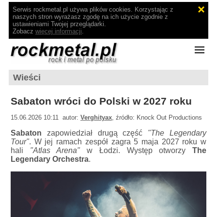
Serwis rockmetal.pl używa plików cookies. Korzystając z
naszych stron wyrażasz zgodę na ich użycie zgodnie z
ustawieniami Twojej przeglądarki.
Zobacz
więcej informacji
.
Wieści
Sabaton wróci do Polski w 2027 roku
15.06.2026 10:11 autor:
Verghityax
, źródło: Knock Out Productions
Sabaton
zapowiedział drugą część
"The Legendary
Tour"
. W jej ramach zespół zagra 5 maja 2027 roku w
hali
"Atlas Arena"
w Łodzi. Występ otworzy
The
Legendary Orchestra
.