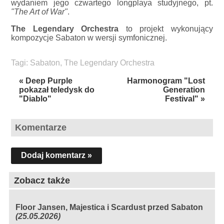
wydaniem jego czwartego longplaya studyjnego, pt.
"The Art of War"
.
The Legendary Orchestra
to projekt wykonujący
kompozycje Sabaton w wersji symfonicznej.
Tagi:
Sabaton
,
The Legendary Orchestra
« Deep Purple
Harmonogram "Lost
pokazał teledysk do
Generation
"Diablo"
Festival" »
Komentarze
Dodaj komentarz »
Zobacz także
Floor Jansen, Majestica i Scardust przed Sabaton
(25.05.2026)