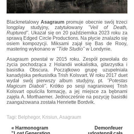
Blackmetalowy
Asagraum
promuje obecnie swój trzeci
longplay studyjny, zatytułowany
"Veil of Death,
Ruptured"
. Ukazał się on 20 października 2023 roku za
sprawą Edged Circle Productions. Na płycie znalazło się
osiem kompozycji. Miksami zajął się Bas de Rooy,
mastering wykonano w
"Tide Studio"
w Londynie.
Asagraum powstał w 2015 roku. Zespół powołała do
życia pochodząca z Holandii wokalistka, gitarzystka i
basistka Obscura. Początkowo grupę uzupełniała
kanadyjska perkusistka Trish Kolsvart. W roku 2017 duet
wydał swój pierwszy album studyjny, pt.
"Potestas
Magicum Diaboli"
. Krótko po sesji nagraniowej Trish
Kolsvart opuściła formację, a jej miejsce za bębnami
zajęła A. Morthaemer. Jednocześnie na pozycję basistki
zaangażowana została Henriette Bordvik.
Tagi:
Belphegor
,
Krisiun
,
Asagraum
« Harmonogram
Demonfeuer
"Lost Generation
udostępnił całą