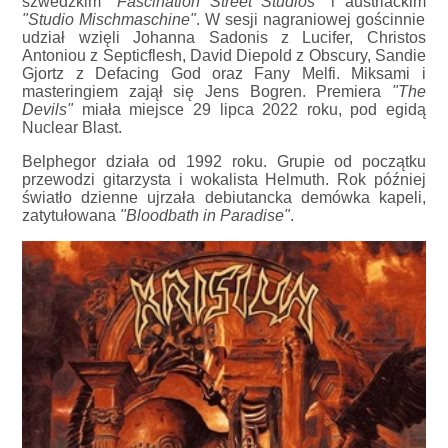
szwedzkim
"Fascination Street Studios"
i austriackim
"Studio Mischmaschine"
. W sesji nagraniowej gościnnie
udział wzięli Johanna Sadonis z Lucifer, Christos
Antoniou z Septicflesh, David Diepold z Obscury, Sandie
Gjortz z Defacing God oraz Fany Melfi. Miksami i
masteringiem zajął się Jens Bogren. Premiera
"The
Devils"
miała miejsce 29 lipca 2022 roku, pod egidą
Nuclear Blast.
Belphegor działa od 1992 roku. Grupie od początku
przewodzi gitarzysta i wokalista Helmuth. Rok później
światło dzienne ujrzała debiutancka demówka kapeli,
zatytułowana
"Bloodbath in Paradise"
.