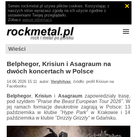
Serwis rockmetal.pl używa plików cookies. Korzystając z
naszych stron wyrażasz zgodę na ich użycie zgodnie z
ustawieniami Twojej przeglądarki.
Zobacz
więcej informacji
.
Wieści
Belphegor, Krisiun i Asagraum na
dwóch koncertach w Polsce
14.06.2026 15:11 autor:
Verghityax
, źródło: profil Krisiun na
Facebooku
Belphegor
,
Krisiun
i
Asagraum
zapowiedziały trasę,
pod szyldem
"Praise the Beast European Tour 2026"
. W
jej ramach formacje dwukrotnie zagrają w Polsce: 13
października w klubie
"Hype Park"
w Krakowie i 14
października w klubie
"Drizzly Grizzly"
w Gdańsku.