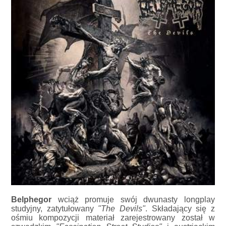
Belphegor
wciąż promuje swój dwunasty longplay
studyjny, zatytułowany
"The Devils"
. Składający się z
ośmiu kompozycji materiał zarejestrowany został w