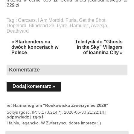
229 zł.
Tagi:
Carcass
,
I Am Morbid
,
Furia
,
Get the Shot
,
Dopelord
,
Blindead 23
,
Lyrre
,
Hamulec
,
Aversja
,
Deathyard
« Starbenders na
Teledysk do "Ghosts
dwóch koncertach w
in the Sky" Villagers
Polsce
of Ioannina City »
Komentarze
Dodaj komentarz »
re: Harmonogram "Rockowiska Zwierzyniec 2026"
Sołtys (gość, IP: 5.173.214.*), 2026-06-30 21:22:14 |
odpowiedz
|
zgłoś
I fajnie, legancko. W Zwierzyncu dobre imprezy : )