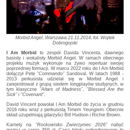
Morbid Angel, Warszawa 21.11.2014, fot. Wojtek
Dobrogojski
I Am Morbid
to zespół Davida Vincenta, dawnego
basisty i wokalisty Morbid Angel. W ramach obecnego
projektu muzyk wykonuje na żywo repertuar swojej
poprzedniej formacji. W marcu 2022 roku do I Am Morbid
dołączył Pete
"Commando"
Sandoval. W latach 1988 -
2013 perkusista udzielał się w Morbid Angel i
zarejestrował z grupą siedem longplayów studyjnych, w
tym klasyczne
"Altars of Madness"
,
"Blessed Are the
Sick"
i
"Covenant"
.
David Vincent powołał I Am Morbid do życia w grudniu
2016 roku wraz z perkusistą Timem Yeungiem. Obecnie
skład uzupełniają gitarzyści Bill Hudson i Richie Brown.
Karnety na
"Rockowisko Zwierzyniec 2026"
nabyć
można w cenie 359 zł. Cena biletu jednodniowego to