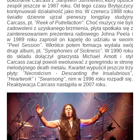
dokonanie Carcass z Sanjivem Sumnerem, który opuścił
zespół jeszcze w 1987 roku. Od tego czasu Brytyjczycy
kontynuowali działalność jako trio. W czerwcu 1988 roku
światło dzienne ujrzał pierwszy longplay studyjny
Carcass, pt.
"Reek of Putrefaction"
. Choć muzycy nie byli
zadowoleni z uzyskanego brzmienia, płyta spotkała się z
zainteresowaniem prezentera radiowego Johna Peela i
w 1989 roku zaprosił on kapelę do udziału w swoim
"Peel Session"
. Wkrótce potem formacja wydała swój
drugi album, pt.
"Symphonies of Sickness"
. W 1990 roku
do składu dołączył gitarzysta Michael Amott i styl
Carcass zaczął powoli ewoluować z goregrindu w stronę
melodyjnego death metalu. Kwartet wypuścił jeszcze trzy
płyty:
"Necroticism - Descanting the Insalubrious"
,
"Heartwork"
i
"Swansong"
, nim w 1996 roku rozpadł się.
Reaktywacja Carcass nastąpiła w 2007 roku.