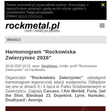
Serwis rockmetal.pl używa plików cookies. Korzystając z
naszych stron wyrażasz zgodę na ich użycie zgodnie z
ustawieniami Twojej przeglądarki.
Zobacz
więcej informacji
.
Wieści
Harmonogram "Rockowiska
Zwierzyniec 2026"
28.06.2026 10:23 autor:
Verghityax
, źródło: profil "Rockowiska
Zwierzyniec" na Facebooku
Organizator
"Rockowiska Zwierzyniec"
udostępnił
harmonogram tegorocznej edycji wydarzenia. Odbędzie
się ono w dniach 3 i 4 lipca w Parku Środowiskowym w
Zwierzyńcu. Zagrają
Carcass
,
I Am Morbid
,
Furia
,
Get
the Shot
,
Blindead 23
,
Dopelord
,
Lyrre
,
Hamulec
,
Deathyard
i
Aversja
.