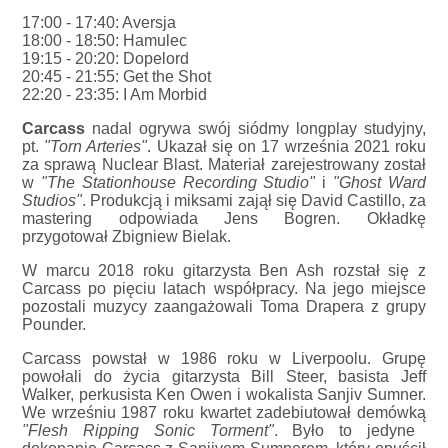
17:00 - 17:40: Aversja
18:00 - 18:50: Hamulec
19:15 - 20:20: Dopelord
20:45 - 21:55: Get the Shot
22:20 - 23:35: I Am Morbid
Carcass
nadal ogrywa swój siódmy longplay studyjny,
pt.
"Torn Arteries"
. Ukazał się on 17 września 2021 roku
za sprawą Nuclear Blast. Materiał zarejestrowany został
w
"The Stationhouse Recording Studio"
i
"Ghost Ward
Studios"
. Produkcją i miksami zajął się David Castillo, za
mastering odpowiada Jens Bogren. Okładkę
przygotował Zbigniew Bielak.
W marcu 2018 roku gitarzysta Ben Ash rozstał się z
Carcass po pięciu latach współpracy. Na jego miejsce
pozostali muzycy zaangażowali Toma Drapera z grupy
Pounder.
Carcass powstał w 1986 roku w Liverpoolu. Grupę
powołali do życia gitarzysta Bill Steer, basista Jeff
Walker, perkusista Ken Owen i wokalista Sanjiv Sumner.
We wrześniu 1987 roku kwartet zadebiutował demówką
"Flesh Ripping Sonic Torment"
. Było to jedyne