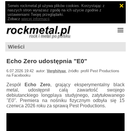
Serwis rockmetal.pl używa plików cookies. Korzystając z
naszych stron wyrażasz zgodę na ich użycie zgodnie z
ustawieniami Twojej przeglądarki.
Zobacz
więcej informacji
.
Wieści
Echo Zero udostępnia "E0"
6.07.2026 19:42 autor:
Verghityax
, źródło: profil Pest Productions
na Facebooku
Zespół
Echo Zero
, grający eksperymentalny black
metal, udostępnił całą zawartość swojego
debiutanckiego longplaya studyjnego, zatytułowanego
"E0"
. Premiera na nośniku fizycznym odbyła się 15
czerwca 2026 roku za sprawą Pest Productions.