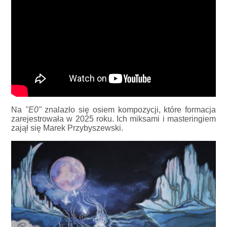
Na
"E0"
znalazło się osiem kompozycji, które formacja
zarejestrowała w 2025 roku. Ich miksami i masteringiem
zajął się Marek Przybyszewski.