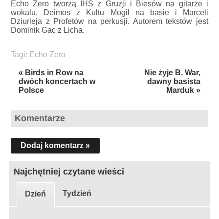
Echo Zero tworzą IHS z Gruzji i Biesów na gitarze i
wokalu, Deimos z Kultu Mogił na basie i Marceli
Dziurleja z Profetów na perkusji. Autorem tekstów jest
Dominik Gac z Licha.
Tagi:
Echo Zero
« Birds in Row na
Nie żyje B. War,
dwóch koncertach w
dawny basista
Polsce
Marduk »
Komentarze
Dodaj komentarz »
Najchętniej czytane wieści
Tydzień
Dzień