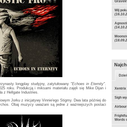
Gravekv
Wij pok
(16.10.
Agnosti
(14.10.
Moonsto
(18.09.
Najch
Dzie
zynasty longplay studyjny, zatytułowany
"Echoes in Eternity"
.
025 roku. Produkcją i miksami materiału zajęli się Mike Dijan i
Xentrix
 z Hellgate Industries.
Sigh w
owym Jorku z inicjatywy Vinnie'ego Stigmy. Dwa lata później do
ychos. Obaj muzycy uważani są jedne z ważniejszych postaci
Airbou
Frightf
Words o