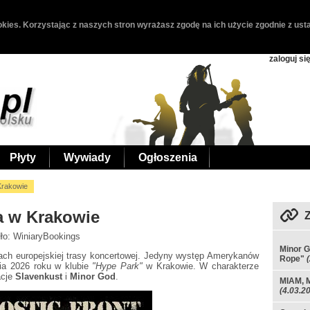
kies. Korzystając z naszych stron wyrażasz zgodę na ich użycie zgodnie z usta
zaloguj si
Płyty
Wywiady
Ogłoszenia
Krakowie
a w Krakowie
dło: WiniaryBookings
Minor G
ach europejskiej trasy koncertowej. Jedyny występ Amerykanów
Rope"
ia 2026 roku w klubie
"Hype Park"
w Krakowie. W charakterze
acje
Slavenkust
i
Minor God
.
MIAM, M
(4.03.2