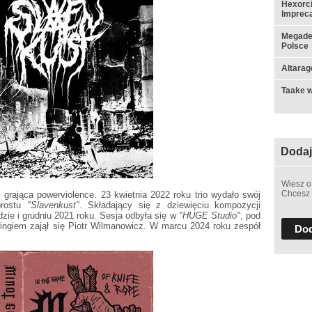
Hexorci
Impreca
Megadet
Polsce
Altarag
Taake w
Dodaj
Wiesz o
Chcesz 
j grająca powerviolence. 23 kwietnia 2022 roku trio wydało swój
rostu
"Slavenkust"
. Składający się z dziewięciu kompozycji
dzie i grudniu 2021 roku. Sesja odbyła się w
"HUGE Studio"
, pod
ingiem zajął się Piotr Wilmanowicz. W marcu 2024 roku zespół
Dod