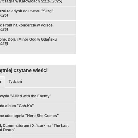
lt zagra w Katowicach
(21.10.2025)
azał teledysk do utworu "Ślizg"
2025)
c Front na koncercie w Polsce
2025)
ne, Dola i Minor God w Gdańsku
2025)
ętniej czytane wieści
Tydzień
ń
 wyda "Allied with the Enemy"
yda album "Goh-Ka"
rne udostępnia "Here She Comes"
ul, Dammnatorum i Xificurk na "The Last
f Death"