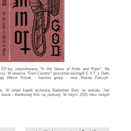
 EP-kę, zatytułowaną
"In the Name of Knife and Rope"
. Na
ycji. W utworze
"Free Country"
gościnnie wystąpił E.V.T. z Owls
ą Wiktor Kozak - basista grupy - oraz Maciej Żulczyk.
re. W skład kapeli wchodzą Radosław Bury na wokalu, Jan
basie i Bartłomiej Kliś na perkusji. W lutym 2025 roku zespół