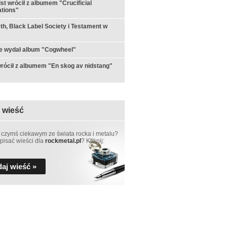
st wrócił z albumem "Crucificial
tions"
h, Black Label Society i Testament w
e wydał album "Cogwheel"
rócił z albumem "En skog av nidstang"
 wieść
 czymś ciekawym ze świata rocka i metalu?
pisać wieści dla
rockmetal.pl
? Kliknij:
aj wieść »