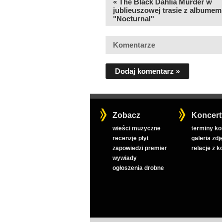
« The Black Dahlia Murder w
jublieuszowej trasie z albumem
"Nocturnal"
Komentarze
Dodaj komentarz »
Zobacz
Koncert
wieści muzyczne
terminy k
recenzje płyt
galeria zdj
zapowiedzi premier
relacje z 
wywiady
ogłoszenia drobne