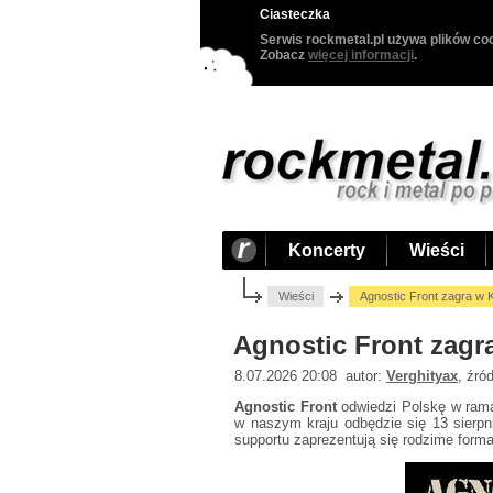
Ciasteczka
Serwis rockmetal.pl używa plików coo
Zobacz
więcej informacji
.
Koncerty
Wieści
Wieści
Agnostic Front zagra w 
Agnostic Front zagr
8.07.2026 20:08 autor:
Verghityax
, źró
Agnostic Front
odwiedzi Polskę w ram
w naszym kraju odbędzie się 13 sierpn
supportu zaprezentują się rodzime form