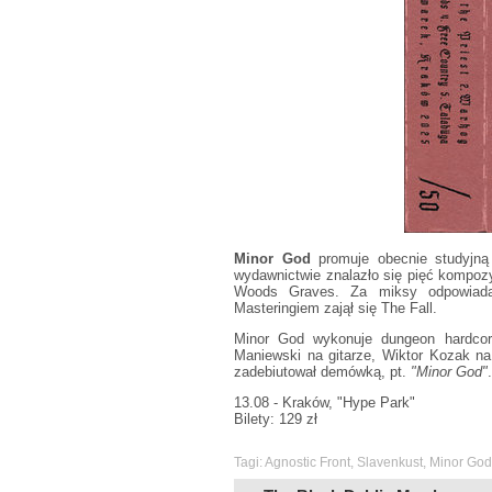
Minor God
promuje obecnie studyjną
wydawnictwie znalazło się pięć kompoz
Woods Graves. Za miksy odpowiadaj
Masteringiem zajął się The Fall.
Minor God wykonuje dungeon hardco
Maniewski na gitarze, Wiktor Kozak na 
zadebiutował demówką, pt.
"Minor God"
.
13.08 - Kraków, "Hype Park"
Bilety: 129 zł
Tagi:
Agnostic Front
,
Slavenkust
,
Minor God