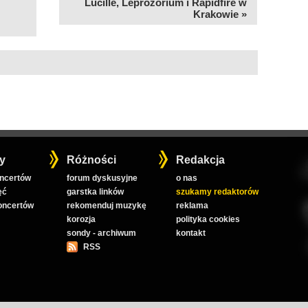
Lucille, Leprozorium i Rapidfire w
Krakowie »
y
Różności
Redakcja
oncertów
forum dyskusyjne
o nas
ęć
garstka linków
szukamy redaktorów
koncertów
rekomenduj muzykę
reklama
korozja
polityka cookies
sondy - archiwum
kontakt
RSS