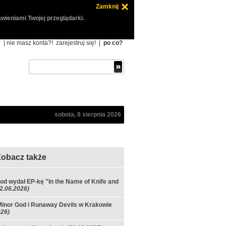
Zamknij
wieniami Twojej przeglądarki.
ę
| nie masz konta?!
zarejestruj się!
|
po co?
sobota, 8 sierpnia 2026
Zobacz także
od wydał EP-kę "In the Name of Knife and
(2.06.2026)
inor God i Runaway Devils w Krakowie
026)