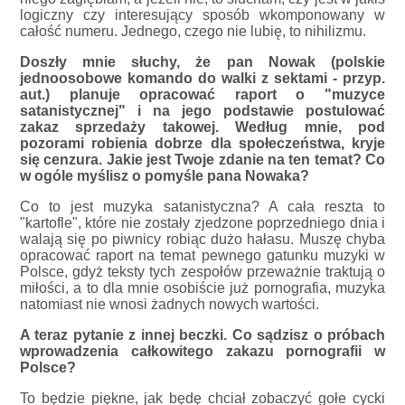
logiczny czy interesujący sposób wkomponowany w
całość numeru. Jednego, czego nie lubię, to nihilizmu.
Doszły mnie słuchy, że pan Nowak (polskie
jednoosobowe komando do walki z sektami - przyp.
aut.) planuje opracować raport o "muzyce
satanistycznej" i na jego podstawie postulować
zakaz sprzedaży takowej. Według mnie, pod
pozorami robienia dobrze dla społeczeństwa, kryje
się cenzura. Jakie jest Twoje zdanie na ten temat? Co
w ogóle myślisz o pomyśle pana Nowaka?
Co to jest muzyka satanistyczna? A cała reszta to
"kartofle", które nie zostały zjedzone poprzedniego dnia i
walają się po piwnicy robiąc dużo hałasu. Muszę chyba
opracować raport na temat pewnego gatunku muzyki w
Polsce, gdyż teksty tych zespołów przeważnie traktują o
miłości, a to dla mnie osobiście już pornografia, muzyka
natomiast nie wnosi żadnych nowych wartości.
A teraz pytanie z innej beczki. Co sądzisz o próbach
wprowadzenia całkowitego zakazu pornografii w
Polsce?
To będzie piękne, jak będę chciał zobaczyć gołe cycki