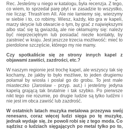
Rec. Jesteśmy u niego w katalogu, była recenzja. Z tego,
co wiem, to sprzedał parę płyt i w zasadzie to wszystko,
nie licząc Thrash'em All. Ale nie łamiemy się, wierzymy
w siebie i to, co robimy. Wiesz, każdy, kto gra w kapeli,
marzy skrycie lub otwarcie o tym, by grać z największymi
albo stać się tą gwiazdą, ale nie okłamujmy się: należy
być nieprzeciętnym lub posiadać niezłe kontakty, by
zaistnieć w kraju. Jest jeszcze trzecia możliwość: mieć to
pierdolone szczęście, którego my nie mamy.
Czy spotkaliście się ze strony innych kapel z
objawami zawiści, zazdrości, etc.?
W naszym regionie jest trochę kapel, ale wszyscy tak się
kochamy, że jakby to było możliwe, to jeden drugiemu
połamał by wiosła i posłał go do grobu. To jest małe
miasteczko (Jarosław - przyp. aut.) i jesteśmy jedyna
kapelą grającą tak brutalnie i tak szybko. Po pierwsze
nikt tego nie rozumie, po drugie ludzie są tylko ludźmi i
nie jest im obca zawiść lub zazdrość.
W ostatnich latach muzyka metalowa przezywa swój
renesans, coraz więcej ludzi sięga po tę muzykę,
jednak wydaje się, że powoli robi się z tego moda. Co
sądzisz o ludziach sięgających po metal tylko po to,