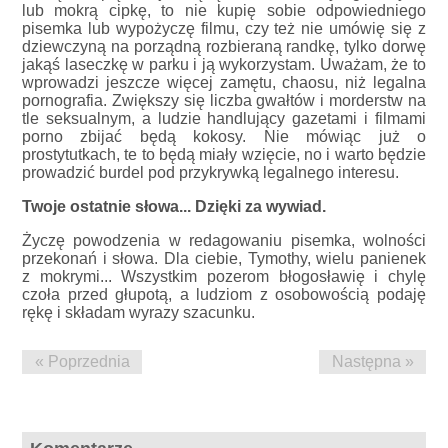
lub mokrą cipkę, to nie kupię sobie odpowiedniego
pisemka lub wypożyczę filmu, czy też nie umówię się z
dziewczyną na porządną rozbieraną randkę, tylko dorwę
jakąś laseczkę w parku i ją wykorzystam. Uważam, że to
wprowadzi jeszcze więcej zamętu, chaosu, niż legalna
pornografia. Zwiększy się liczba gwałtów i morderstw na
tle seksualnym, a ludzie handlujący gazetami i filmami
porno zbijać będą kokosy. Nie mówiąc już o
prostytutkach, te to będą miały wzięcie, no i warto będzie
prowadzić burdel pod przykrywką legalnego interesu.
Twoje ostatnie słowa... Dzięki za wywiad.
Życzę powodzenia w redagowaniu pisemka, wolności
przekonań i słowa. Dla ciebie, Tymothy, wielu panienek
z mokrymi... Wszystkim pozerom błogosławię i chylę
czoła przed głupotą, a ludziom z osobowością podaję
rękę i składam wyrazy szacunku.
« Poprzednia
Następna »