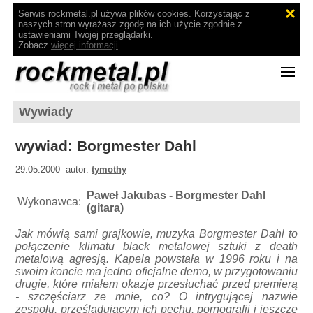
Serwis rockmetal.pl używa plików cookies. Korzystając z
naszych stron wyrażasz zgodę na ich użycie zgodnie z
ustawieniami Twojej przeglądarki.
Zobacz
więcej informacji
.
Wywiady
wywiad: Borgmester Dahl
29.05.2000 autor:
tymothy
Paweł Jakubas - Borgmester Dahl
Wykonawca:
(gitara)
Jak mówią sami grajkowie, muzyka Borgmester Dahl to
połączenie klimatu black metalowej sztuki z death
metalową agresją. Kapela powstała w 1996 roku i na
swoim koncie ma jedno oficjalne demo, w przygotowaniu
drugie, które miałem okazje przesłuchać przed premierą
- szczęściarz ze mnie, co? O intrygującej nazwie
zespołu, prześladującym ich pechu, pornografii i jeszcze