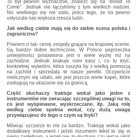
To był pewien wyznacznik, znaleźć się na "Blood To
Come". Jednak nie łączyliśmy z tym wielkich nadziei.
Nic wielkiego się nie stało, prócz tego, że na pewno
usłyszała nas większa rzesza ludzi.
Jak według ciebie mają się do siebie scena polska i
zagraniczna?
Powiem ci tak: cenię zespoły grające na krajowej scenie.
Są bardzo dobre technicznie. W Polsce poprzeczka
umiejętności postawiona jest o wiele wyżej niż na
zachodzie. Jednak brakuje nam kasy i, co tu kryć,
konkretnej wytwórni, która ruszyła by z wielką promocją
na zachód i sprzedała te nasze perełki. Oczywiście
nielicznym się udało, ale jest jeszcze wiele kapel, które
zasługują na ukazanie się za granicą.
Część słuchaczy traktuje wokal jako jeden z
instrumentów nie zwracając szczególnej uwagi na to,
co jest wyśpiewane, wyskrzeczane, itp. Jaką rolę
według ciebie spełnia wokal, czy dużą uwagę
przywiązujesz do tego o czym są liryki?
Mówiąc szczerze to nie za bardzo. Traktuję wokal jako
dodatkowy instrument i jeżeli rozumiem tekst to się w
niego zagłębiam, a jeżeli nie, to słucham, czy jest w jakiś