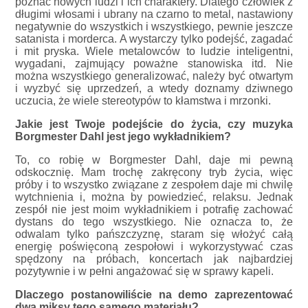
poznać nowych ludzi i ich charaktery. Dlatego człowiek z
długimi włosami i ubrany na czarno to metal, nastawiony
negatywnie do wszystkich i wszystkiego, pewnie jeszcze
satanista i morderca. A wystarczy tylko podejść, zagadać
i mit pryska. Wiele metalowców to ludzie inteligentni,
wygadani, zajmujący poważne stanowiska itd. Nie
można wszystkiego generalizować, należy być otwartym
i wyzbyć się uprzedzeń, a wtedy doznamy dziwnego
uczucia, że wiele stereotypów to kłamstwa i mrzonki.
Jakie jest Twoje podejście do życia, czy muzyka
Borgmester Dahl jest jego wykładnikiem?
To, co robię w Borgmester Dahl, daje mi pewną
odskocznię. Mam trochę zakręcony tryb życia, więc
próby i to wszystko związane z zespołem daje mi chwilę
wytchnienia i, można by powiedzieć, relaksu. Jednak
zespół nie jest moim wykładnikiem i potrafię zachować
dystans do tego wszystkiego. Nie oznacza to, że
odwalam tylko pańszczyznę, staram się włożyć całą
energię poświęconą zespołowi i wykorzystywać czas
spędzony na próbach, koncertach jak najbardziej
pozytywnie i w pełni angażować się w sprawy kapeli.
Dlaczego postanowiliście na demo zaprezentować
dwa miksy tego samego materiału?