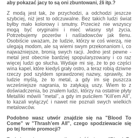
aby pokazać jacy to są oni zbuntowani, źli itp.?
Z modą jest tak, że przychodzi, a odchodzi jeszcze
szybciej, niż jest to odczuwalne. Bez takich ludzi świat
byłby mało kolorowy i smutny. Przecież nie wszyscy
mogą być oryginalni i mieć własny styl życia.
Potrzebujemy pozerów i naśladowców jak tlenu.
Osobiście uważam, że ludzie, którzy w coś wierzą, nie
ulegają modom, ale są wierni swym przekonaniom i, co
najważniejsze, bronią swych racji. Jedno jest pewne -
metal jest obecnie bardziej spopularyzowany i co raz
więcej ludzi go słucha. Wydaje mi się, że to po części
wina kapel, które kiedyś grały ostro, a teraz robią dziwne
rzeczy pod szyldem sprawdzonej nazwy, sprawiły, że
ludzie myślą, że to metal, a gdy im się puszcza
wcześniejsze nagrania, to zatykają uszy. Wiem to z
doświadczenia, bo znałem ludzi, którzy na ostatnie płyty
Metalliki mówili "metal", a gdy im puściłem "Kill'em All",
to kazali wyłączyć i nawet nie poznali swych wielkich
metalowców.
Podobno wasz utwór znajdzie się na "Blood To
Come" w "Thrash'em All", czego spodziewacie się
po tej formie promocji?