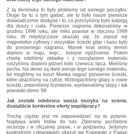
Z tą demówką to były problemy od samego początku.
Długo by tu o tym gadać, ale to było nasze pierwsze
doświadczenie studyjne i to, co przeżyliśmy było katorgą
dla duszy i ciała. Pierwsze nagrania dokonaliśmy w
grudniu 1998 roku, ale miks powstał w styczniu 1999
roku. W międzyczasie okazało się, że zepsuł się
magnetofon cyfrowy i wszystkie ścieżki gitar i basu były
do ponownego nagrania. Manek miał wolny termin
dopiero w maju, więc... kolejne opóźnienie. Potem
chwilę robiliśmy okładkę i z rozsyłaniem materiału
ruszyliśmy dopiero gdzieś koło czerwca, lipca. Mieliśmy
pecha. Na demo są dwie wersje tego samego materiału,
bo mogliśmy na koszt Manka nagrać ponownie ścieżki,
które utraciliśmy na cyfrze. Wzbogaciliśmy gitary o nowe
ścieżki, zmieniliśmy brzmienie, wyrównaliśmy stopy i tak
powstało demo '99.
Jak została odebrana wasza muzyka na scenie,
dostaliście konkretne oferty współpracy?
Trochę ciężko jest mi odpowiedzieć na to pytanie.
Napływa wiele listów do nas. Zbieramy pochlebne
recenzje i w oficjalnej prasie, i w podziemiu. Jedynym
konkretnym człowiekiem okazał się Krajewski z Pagan