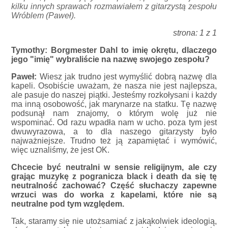
kilku innych sprawach rozmawiałem z gitarzystą zespołu
Wróblem (Paweł).
strona: 1 z 1
Tymothy: Borgmester Dahl to imię okrętu, dlaczego
jego "imię" wybraliście na nazwę swojego zespołu?
Paweł:
Wiesz jak trudno jest wymyślić dobrą nazwę dla
kapeli. Osobiście uważam, że nasza nie jest najlepsza,
ale pasuje do naszej piątki. Jesteśmy rozkołysani i każdy
ma inną osobowość, jak marynarze na statku. Tę nazwę
podsunął nam znajomy, o którym wolę już nie
wspominać. Od razu wpadła nam w ucho. poza tym jest
dwuwyrazowa, a to dla naszego gitarzysty było
najważniejsze. Trudno też ją zapamiętać i wymówić,
więc uznaliśmy, że jest OK.
Chcecie być neutralni w sensie religijnym, ale czy
grając muzykę z pogranicza black i death da się tę
neutralność zachować? Część słuchaczy zapewne
wrzuci was do worka z kapelami, które nie są
neutralne pod tym względem.
Tak, staramy się nie utożsamiać z jakąkolwiek ideologią,