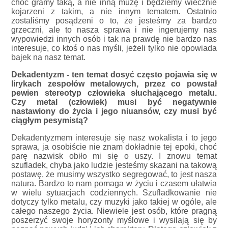
choć gramy taką, a nie inną muzę i będziemy wiecznie
kojarzeni z takim, a nie innym tematem. Ostatnio
zostaliśmy posądzeni o to, że jesteśmy za bardzo
grzeczni, ale to nasza sprawa i nie ingerujemy nas
wypowiedzi innych osób i tak na prawdę nie bardzo nas
interesuje, co ktoś o nas myśli, jeżeli tylko nie opowiada
bajek na nasz temat.
Dekadentyzm - ten temat dosyć często pojawia się w
lirykach zespołów metalowych, przez co powstał
pewien stereotyp człowieka słuchającego metalu.
Czy metal (człowiek) musi być negatywnie
nastawiony do życia i jego niuansów, czy musi być
ciągłym pesymistą?
Dekadentyzmem interesuje się nasz wokalista i to jego
sprawa, ja osobiście nie znam dokładnie tej epoki, choć
parę nazwisk obiło mi się o uszy. I znowu temat
szufladek, chyba jako ludzie jesteśmy skazani na takową
postawę, że musimy wszystko segregować, to jest nasza
natura. Bardzo to nam pomaga w życiu i czasem ułatwia
w wielu sytuacjach codziennych. Szufladkowanie nie
dotyczy tylko metalu, czy muzyki jako takiej w ogóle, ale
całego naszego życia. Niewiele jest osób, które pragną
poszerzyć swoje horyzonty myślowe i wysilają się by