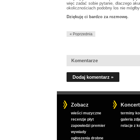
więc zadać sobie pytanie, dlaczego aku
okolicznościach podobny los nie mógłby
Dziękuję ci bardzo za rozmowę.
« Poprzednia
Komentarze
Dodaj komentarz »
Zobacz
Koncert
wieści muzyczne
terminy k
recenzje płyt
galeria zdj
zapowiedzi premier
relacje z 
wywiady
ogłoszenia drobne