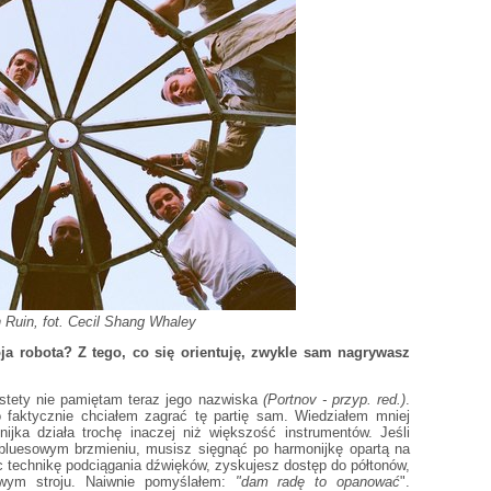
 Ruin, fot. Cecil Shang Whaley
ja robota? Z tego, co się orientuję, zwykle sam nagrywasz
iestety nie pamiętam teraz jego nazwiska
(Portnov - przyp. red.)
.
faktycznie chciałem zagrać tę partię sam. Wiedziałem mniej
ijka działa trochę inaczej niż większość instrumentów. Jeśli
bluesowym brzmieniu, musisz sięgnąć po harmonijkę opartą na
ąc technikę podciągania dźwięków, zyskujesz dostęp do półtonów,
owym stroju. Naiwnie pomyślałem:
"dam radę to opanować
".