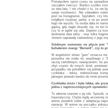
Poświęciłem sporo czasu na sprawdzeni
zacząłem ćwiczyć. Bardzo szybko zrozu
ze dwa lata. I nie chodzi o to, że nie
swoje możliwości. Nie zdawałem sobie
post na Instagramie. Spytałem, czy ktoś
mógłbym rozpisać partię, a on po prost
tego nie wyszło. Ta osoba dała mi nami
gąską, gdy nagle okazało się, że ten k
czy to w ogóle się uda. Dopiero za trz
dosłownie dwa takty - oraz kilka fragm
Jestem naprawdę zadowolony z jego imp
Siódmym numerem na płycie jest
"
bohaterem mangi
"Berserk
", czy to 
W angielskim słowo
"guts
" oznacza nie
piosenka nie miała nic wspólnego z
"
raczej żartobliwym nawiązaniem, bo jes
zbyt często do innych dzieł, poniewa
przypadku nie potrafiłem się jednak p
czołówka - lekka, indierockowa komp
jakiegoś powodu bardzo do mnie przema
Czołówka może i była lekka, ale prze
jedna z najmroczniejszych opowieści 
To właśnie stanowi o jej sile. Sposób, w
traumatyczny. Chyba nigdy wcześniej ża
anime poradzili sobie z adaptacją napr
narrację. W anime na początku pokazuj