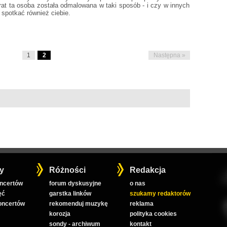
rat ta osoba została odmalowana w taki sposób - i czy w innych
 spotkać również ciebie.
1
2
Następna »
y
Różności
Redakcja
oncertów
forum dyskusyjne
o nas
ęć
garstka linków
szukamy redaktorów
koncertów
rekomenduj muzykę
reklama
korozja
polityka cookies
sondy - archiwum
kontakt