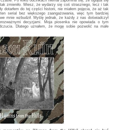
 czasie. Po kilku odcinkach niemal zapomina się, że ogląda się
 tak zmieniło. Wiesz, że wydarzy się coś strasznego, lecz i tak
y dotarłem do tej części historii, nie miałem pojęcia, że aż tak
ten serial bez większego zaangażowania, więc tym bardziej
we mnie wzbudził. Myślę jednak, że każdy z nas doświadczył
ierozważnymi decyzjami. Moja piosenka nie opowiada o tym
odczucia. Dlatego uznałem, że mogę sobie pozwolić na małe