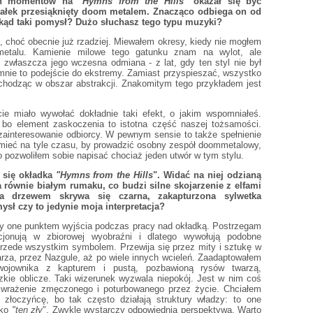
ych momentów na
"Hymns from the Hills
" okazał się być
wałek przesiąknięty doom metalem. Znacząco odbiega on od
kąd taki pomysł? Dużo słuchasz tego typu muzyki?
o, choć obecnie już rzadziej. Miewałem okresy, kiedy nie mogłem
etalu. Kamienie milowe tego gatunku znam na wylot, ale
m, zwłaszcza jego wczesna odmiana - z lat, gdy ten styl nie był
mnie to podejście do ekstremy. Zamiast przyspieszać, wszystko
wchodząc w obszar abstrakcji. Znakomitym tego przykładem jest
cie miało wywołać dokładnie taki efekt, o jakim wspomniałeś.
 bo element zaskoczenia to istotna część naszej tożsamości.
ainteresowanie odbiorcy. W pewnym sensie to także spełnienie
mieć na tyle czasu, by prowadzić osobny zespół doommetalowy,
 pozwoliłem sobie napisać chociaż jeden utwór w tym stylu.
 się okładka
"Hymns from the Hills
". Widać na niej odzianą
a równie białym rumaku, co budzi silne skojarzenie z elfami
a drzewem skrywa się czarna, zakapturzona sylwetka
ysł czy to jedynie moja interpretacja?
ły one punktem wyjścia podczas pracy nad okładką. Postrzegam
kcjonują w zbiorowej wyobraźni i dlatego wywołują podobne
przede wszystkim symbolem. Przewija się przez mity i sztukę w
rza, przez Nazgule, aż po wiele innych wcieleń. Zaadaptowałem
ojownika z kapturem i pustą, pozbawioną rysów twarzą,
dzkie oblicze. Taki wizerunek wyzwala niepokój. Jest w nim coś
 wrażenie zmęczonego i poturbowanego przez życie. Chciałem
złoczyńcę, bo tak często działają struktury władzy: to one
ako
"ten zły
". Zwykle wystarczy odpowiednia perspektywa. Warto