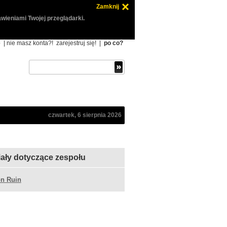
Zamknij
wieniami Twojej przeglądarki.
ę
| nie masz konta?!
zarejestruj się!
|
po co?
czwartek, 6 sierpnia 2026
iały dotyczące zespołu
n Ruin