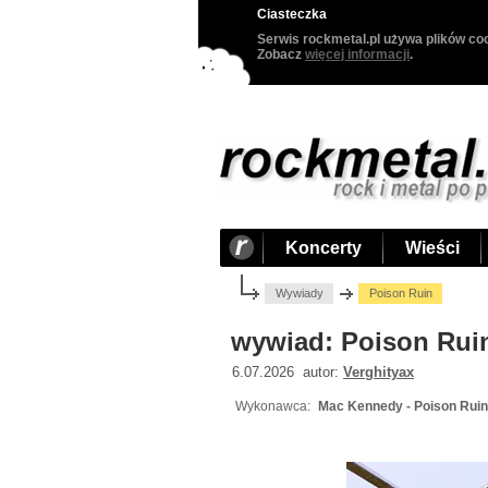
Ciasteczka
Serwis rockmetal.pl używa plików coo
Zobacz
więcej informacji
.
Koncerty
Wieści
Wywiady
Poison Ruin
wywiad: Poison Rui
6.07.2026 autor:
Verghityax
Wykonawca:
Mac Kennedy - Poison Ruin 