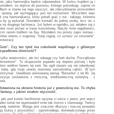
e, jaka harmonijka będzie odpowiednia. W końcu kupiłem ją i
miałem, że dojście do poziomu, którego potrzebuję, zajmie mi
 byłbym w stanie się tego nauczyć, ale zdecydowanie przeceniłem
 sprawy, jak wymagający jest ten instrument. Wrzuciłem więc
 zna harmonijkarza, który potrafi grać z nut - takiego, któremu
u by ją wykonał. Dostałem kontakt do jednej osoby, lecz nic z
ar na drugiego fachowca. Już byłem w ogródku, już witałem się z
oleś musi jechać w trasę koncertową. Naszły mnie wątpliwości,
ecim razem trafiłem na Ilyę. Wysłałem mu prosty zapis nutowy -
entów utworu z sugestią:
"tutaj zagraj, co uznasz za stosowne
".
rowizacji.
Guts
". Czy ten tytuł ma cokolwiek wspólnego z głównym
przypadkowa zbieżność?
 tylko wnętrzności, ale też odwagę czy hart ducha. Początkowo
Berserkiem
". To skojarzenie pojawiło się dopiero później i było
tem wielkim fanem tej serii. Na ogół staram się nie odwoływać
ż lubię, gdy moje utwory stanowią samodzielną całość. W tym
owstrzymać. Uwielbiam animowaną wersję
"Berserka
" z lat 90. Jej
ozycja zestawiona z mroczną, średniowieczną estetyką - z
wia.
dstawiona na ekranie historia już z pewnością nie. To chyba
fantasy, z jakimi miałem styczność.
 jaki pod koniec bezlitośnie wyrywa ci serce z piersi, jest wręcz
den serial nie wyprowadził mnie tak mocno z równowagi. Twórcy
awdę świetnie. Manga jest znacznie dłuższa i inaczej prowadzi
ą Gutsa z przyszłości - zgorzkniałego, doświadczonego przez