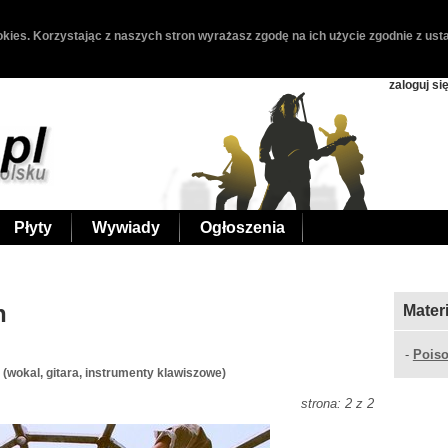
kies. Korzystając z naszych stron wyrażasz zgodę na ich użycie zgodnie z usta
zaloguj si
Płyty
Wywiady
Ogłoszenia
n
Mater
-
Poiso
(wokal, gitara, instrumenty klawiszowe)
strona: 2 z 2