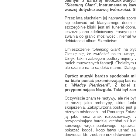
Jednym z bardziej nieoczekiwan
"Sleeping Giant
", instrumentalny ka
waszej dotychczasowej twórczości. S
Przez lata słuchałem jej naprawdę spor
się oderwać od klasycznego doom m
szczególnie bliski jest mi funeral doo
jeszcze jasno zdefiniowany. Fascynuje 
zwalnia do granic możliwości, niemal 
debiutancki album Skepticism.
Umieszczenie
"Sleeping Giant
" na pły
Cieszę się, że zwróciłeś na to uwagę,
Dzięki takim zabiegom podtrzymujemy z
moich muzycznych fantazji. Chciałbym 
ale szanse na to są dość marne. Dlatego
Oprócz muzyki bardzo spodobała mi
na biało postać przemierzającą las n
z
"Władcy Pierścieni
". Z kolei z
przypominająca Nazgula. Taki był zam
Oczywiście znam te motywy, ale nie by
je raczej jako archetypy, które fun
skojarzenia. Zakapturzona postać jest 
różnych odsłonach - od Ponurego Żniwia
ją jako nasz znak rozpoznawczy: w
przypominającą bardziej otchłań niż lu
surowego, wręcz punkowego - sprawia
pokazać kogoś, kogo łatwo uznać za 
decydują, kto zostanie przedstawiony j