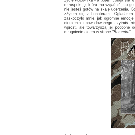
życie wojownika - a potem cofają się w
retrospekcję, która ma wyjaśnić, co go
nie jesteś gotów na skalę uderzenia. Gd
zżyłem się z bohaterami. Oglądałem 
zaskoczyło mnie, jak ogromne emocje 
cierpienia spowodowanego czyimiś n
wprost, ale towarzyszą jej podobne 
mrugnięcie okiem w stronę
"Berserka
".