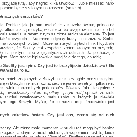
przyjadę tutaj, aby nagrać kilka utworów... Lubię mieszać hard-
zypomina bycie szalonym naukowcem (śmiech).
h etnicznych smaczków?
ie. Problem jaki ja mam osobiście z muzyką świata, polega na
ego albumu z tą muzyką w całości, bo przyprawia mnie to o ból
t cała energia, a razem z tym są różne etniczne elementy. To jest
także przyroda... Nagrałem odgłosy burzy i deszczu w Serbii.
j na rockowych płytach. Może na starych płytach Pink Floyd, ale
ażałem, że Soulfly jest zespołem zorientowanym na przyrodę.
ły na pustyni, albo w gigantycznych dolinach. Ja pochodzę z
rajem. Mam trochę hipisowskie podejście do tego, co robię.
ulfly jest rytm. Czy jest to brazylijskie dziedzictwo? Bo
wa ważną rolę...
wa moich znajomych z Brazylii nie ma w ogóle poczucia rytmu
 się w Brazylii nie musi oznaczać, że jesteś świetnym piłkarzem.
łem wielu znakomitych perkusistów. Również fakt, że grałem z
tą i współzałożycielem Sepultury - przyp. red.]
sprawił, że wiele
słuchał zwariowanych perkusistów, o których ja niewiele
bym tego Brazylii. Myślę, że to raczej moje środowisko jest
nych zakątków świata. Czy jest coś, czego się od nich
rzeczy. Ale różne małe momenty w studiu też mogą być bardzo
postrzegasz. Jednym z moich ulubionych wspomnień jest to, kiedy