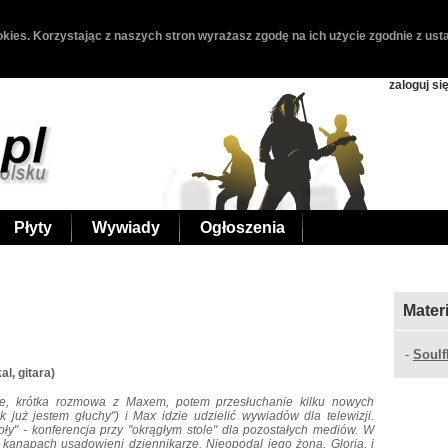
kies. Korzystając z naszych stron wyrażasz zgodę na ich użycie zgodnie z usta
zaloguj si
Płyty
Wywiady
Ogłoszenia
Mater
-
Soulf
l, gitara)
e, krótka rozmowa z Maxem, potem przesłuchanie kilku nowych
k już jestem głuchy") i Max idzie udzielić wywiadów dla telewizji.
ły" - konferencja przy "okrągłym stole" dla pozostałych mediów. W
 kanapach usadowieni dziennikarze. Nieopodal jego żona, Gloria, i