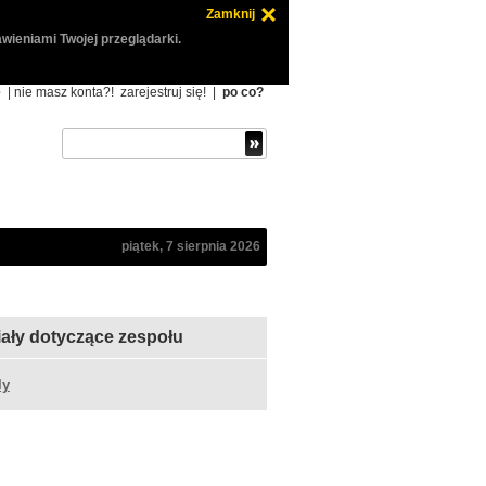
Zamknij
wieniami Twojej przeglądarki.
ę
| nie masz konta?!
zarejestruj się!
|
po co?
piątek, 7 sierpnia 2026
iały dotyczące zespołu
ly