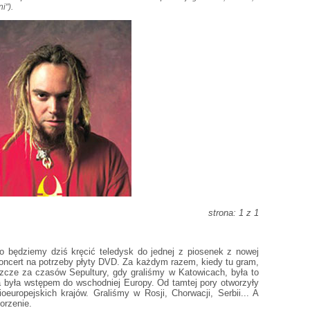
i").
strona: 1 z 1
o będziemy dziś kręcić teledysk do jednej z piosenek z nowej
koncert na potrzeby płyty DVD. Za każdym razem, kiedy tu gram,
szcze za czasów Sepultury, gdy graliśmy w Katowicach, była to
a była wstępem do wschodniej Europy. Od tamtej pory otworzyły
europejskich krajów. Graliśmy w Rosji, Chorwacji, Serbii... A
orzenie.