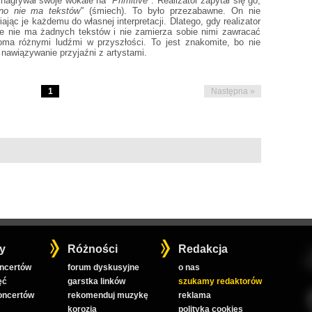
] nagrywał swoje wokale na
"Primitive"
. Realizator zapytał się go,
ino nie ma tekstów"
(śmiech). To było przezabawne. On nie
jąc je każdemu do własnej interpretacji. Dlatego, gdy realizator
 że nie ma żadnych tekstów i nie zamierza sobie nimi zawracać
ma różnymi ludźmi w przyszłości. To jest znakomite, bo nie
 nawiązywanie przyjaźni z artystami.
1
Następna »
y
Różności
Redakcja
oncertów
forum dyskusyjne
o nas
ęć
garstka linków
szukamy redaktorów
koncertów
rekomenduj muzykę
reklama
korozja
polityka cookies