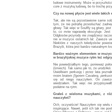
ludowe instrumenty. Może w przyszłości 
core z muzyką ludową, bo to trochę pr
Czy na nowej płycie jest wiele takic
Tak, ale nie są pozostawione same sob
tym, że nie potrafię przesłuchać żadn
głowy. Tak więc w Soulfly są gitary, jes
to, co mnie naprawdę ekscytuje. Jest 
Odgłosów przyrody nie znajdziesz racze
nie w muzyce ostatnich lat. Zawsze uw
Niektóre z naszych teledysków powsta
Brazylii, która jest bardzo naturalnym k
Bardzo ważnym elementem w muzyce So
w brazylijskiej muzyce rytm też odgry
Nie powiedziałbym tego, ponieważ poło
(śmiech). Tak samo jak to, że urodziłeś
Uwielbiam perkusję i przez lata pozna
moim bratem
[Igorem Cavalerą, perkusis
się od niego nauczyłem. On zawsze 
wiedziałem. Tak więc nie przypisywał
podatne na rytm.
Grałeś z wieloma muzykami, z róż
nauczyłeś?
Och, oczywiście! Nauczyłem się wielu 
inspirujące. Nawet, jeśli ich tak nie 