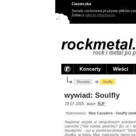
Ciasteczka
Serwis rockmetal.pl używa plików coo
Zobacz
więcej informacji
.
Koncerty
Wieści
Wywiady
Soulfly
wywiad: Soulfly
19.07.2005 autor:
RJF
Wykonawca:
Max Cavalera - Soulfly (woka
Najpierw wizyta w zespołowym autokarz
utworów ("Nie trzeba głośniej? Bo ja i ta
Następnie - już w pomieszczeniach "Stodo
środku, w fotelu Max, naprzeciw niego na