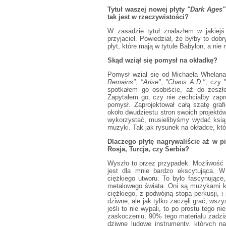
Tytuł waszej nowej płyty
"Dark Ages"
tak jest w rzeczywistości?
W zasadzie tytuł znalazłem w jakiejś
przyjaciel. Powiedział, że byłby to do
płyt, które mają w tytule Babylon, a nie
Skąd wziął się pomysł na okładkę?
Pomysł wziął się od Michaela Whelana,
Remains"
,
"Arise"
,
"Chaos A.D."
, czy
spotkałem go osobiście, aż do zeszł
Zapytałem go, czy nie zechciałby zapr
pomysł. Zaprojektował całą szatę graf
około dwudziestu stron swoich projektów
wykorzystać, musielibyśmy wydać książ
muzyki. Tak jak rysunek na okładce, któ
Dlaczego płytę nagrywaliście aż w pi
Rosja, Turcja, czy Serbia?
Wyszło to przez przypadek. Możliwość
jest dla mnie bardzo ekscytująca. W
ciężkiego utworu. To było fascynujące,
metalowego świata. Oni są muzykami k
ciężkiego, z podwójną stopą perkusji, i
dziwne, ale jak tylko zaczęli grać, ws
jeśli to nie wypali, to po prostu tego
zaskoczeniu, 90% tego materiału zadzi
dziwne ludowe instrumenty, których 