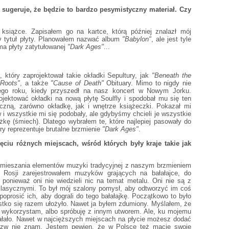
sugeruje, że będzie to bardzo pesymistyczny materiał. Czy
 książce. Zapisałem go na kartce, którą później znalazł mój
bry tytuł płyty. Planowałem nazwać album
"Babylon"
, ale jest tyle
 ma płyty zatytułowanej
"Dark Ages"
...
 który zaprojektował takie okładki Sepultury, jak
"Beneath the
"Roots"
, a także
"Cause of Death"
Obituary. Mimo to nigdy nie
ego roku, kiedy przyszedł na nasz koncert w Nowym Jorku.
ojektować okładki na nową płytę Soulfly i spodobał mu się ten
iczną, zarówno okładkę, jak i wnętrze książeczki. Pokazał mi
 i wszystkie mi się podobały, ale gdybyśmy chcieli je wszystkie
kę (śmiech). Dlatego wybrałem te, które najlepiej pasowały do
ry reprezentuje brutalne brzmienie
"Dark Ages"
.
ęciu różnych miejscach, wśród których były kraje takie jak
 mieszania elementów muzyki tradycyjnej z naszym brzmieniem
 Rosji zarejestrowałem muzyków grających na bałałajce, do
 ponieważ oni nie wiedzieli nic na temat metalu. Oni nie są z
lasycznymi. To był mój szalony pomysł, aby odtworzyć im coś
 poprosić ich, aby dograli do tego bałałajkę. Początkowo to było
zystko się razem ułożyło. Nawet ja byłem zdumiony. Myślałem, że
 nie wykorzystam, albo spróbuję z innym utworem. Ale, ku mojemu
ałało. Nawet w najcięższych miejscach na płycie możesz dodać
nazw nie znam. Jestem pewien, że w Polsce też macie swoje