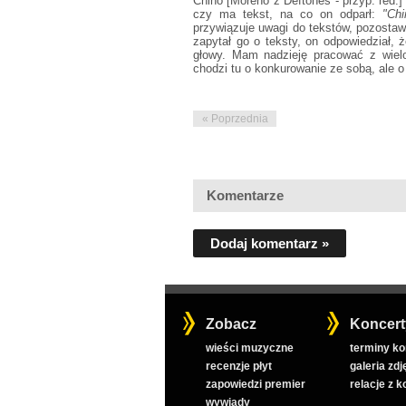
Chino [Moreno z Deftones - przyp. red.
czy ma tekst, na co on odparł:
"Ch
przywiązuje uwagi do tekstów, pozostawia
zapytał go o teksty, on odpowiedział,
głowy. Mam nadzieję pracować z wielo
chodzi tu o konkurowanie ze sobą, ale o
« Poprzednia
Komentarze
Dodaj komentarz »
Zobacz
Koncert
wieści muzyczne
terminy k
recenzje płyt
galeria zdj
zapowiedzi premier
relacje z 
wywiady