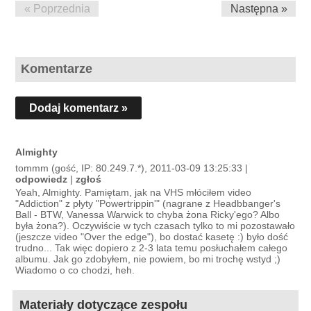
« Poprzednia
Następna »
Komentarze
Dodaj komentarz »
Almighty
tommm (gość, IP: 80.249.7.*), 2011-03-09 13:25:33 |
odpowiedz
|
zgłoś
Yeah, Almighty. Pamiętam, jak na VHS młóciłem video
"Addiction" z płyty "Powertrippin'" (nagrane z Headbbanger's
Ball - BTW, Vanessa Warwick to chyba żona Ricky'ego? Albo
była żona?). Oczywiście w tych czasach tylko to mi pozostawało
(jeszcze video "Over the edge"), bo dostać kasetę :) było dość
trudno... Tak więc dopiero z 2-3 lata temu posłuchałem całego
albumu. Jak go zdobyłem, nie powiem, bo mi trochę wstyd ;)
Wiadomo o co chodzi, heh.
Materiały dotyczące zespołu