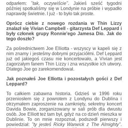
odparłem:
"tak, oczywiście"
. Jakieś sześć tygodni
później spotkaliśmy się w Londynie na próbie i wypadło
naprawdę świetnie. I już - to było tak proste.
Oprócz ciebie z nowego rozdania w Thin Lizzy
znalazł się Vivian Campbell - gitarzysta Def Leppard i
były członek grupy Ronnie'ego Jamesa Dio. Jak do
tego doszło?
Za pośrednictwem Joe Elliotta - wszyscy w kapeli się z
nim znamy i jesteśmy dobrymi przyjaciółmi. Def Leppard
już od jakiegoś czasu nie koncertowało, a Vivian jest
zagorzałym fanem Thin Lizzy i zna wszystkie ich utwory.
Dlatego Joe go zarekomendował.
Jak poznałeś Joe Elliotta i pozostałych gości z Def
Leppard?
To całkiem zabawna historia. Gdzieś w 1996 roku
przeniosłem się z powrotem z Londynu do Dublina i
otrzymałem zaproszenie na zamknięty, sekretny koncert
Davida Bowie, zorganizowany w sali prób dla dwustu
osób. Joe Elliott też tam był, gdyż na co dzień mieszka w
Dublinie. To on mnie rozpoznał, podszedł pierwszy i
powiedział:
"ty jesteś Ricky Warwick z The Almighty"
.