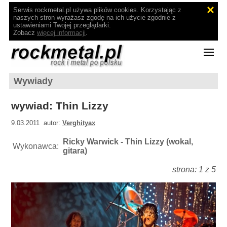
Serwis rockmetal.pl używa plików cookies. Korzystając z
naszych stron wyrażasz zgodę na ich użycie zgodnie z
ustawieniami Twojej przeglądarki.
Zobacz
więcej informacji
.
Wywiady
wywiad: Thin Lizzy
9.03.2011 autor:
Verghityax
Ricky Warwick - Thin Lizzy (wokal,
Wykonawca:
gitara)
strona: 1 z 5