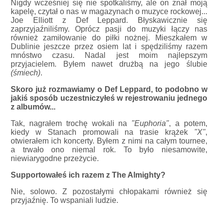
Nigdy wcześniej się nie spotkaliśmy, ale on znał moją
kapelę, czytał o nas w magazynach o muzyce rockowej...
Joe Elliott z Def Leppard. Błyskawicznie się
zaprzyjaźniliśmy. Oprócz pasji do muzyki łączy nas
również zamiłowanie do piłki nożnej. Mieszkałem w
Dublinie jeszcze przez osiem lat i spędziliśmy razem
mnóstwo czasu. Nadal jest moim najlepszym
przyjacielem. Byłem nawet drużbą na jego ślubie
(śmiech)
.
Skoro już rozmawiamy o Def Leppard, to podobno w
jakiś sposób uczestniczyłeś w rejestrowaniu jednego
z albumów...
Tak, nagrałem trochę wokali na
"Euphoria"
, a potem,
kiedy w Stanach promowali na trasie krążek
"X"
,
otwierałem ich koncerty. Byłem z nimi na całym tournee,
a trwało ono niemal rok. To było niesamowite,
niewiarygodne przeżycie.
Supportowałeś ich razem z The Almighty?
Nie, solowo. Z pozostałymi chłopakami również się
przyjaźnię. To wspaniali ludzie.