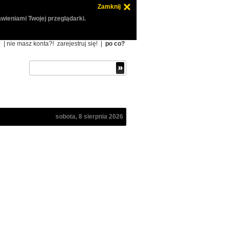
Zamknij
wieniami Twojej przeglądarki.
ę
| nie masz konta?!
zarejestruj się!
|
po co?
sobota, 8 sierpnia 2026