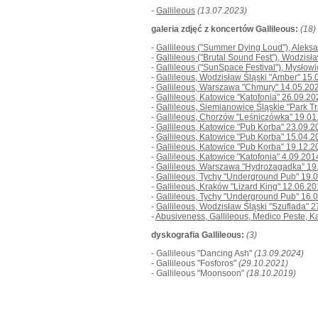
-
Gallileous
(13.07.2023)
galeria zdjęć z koncertów Gallileous:
(18)
-
Gallileous ("Summer Dying Loud"), Aleks
-
Gallileous ("Brutal Sound Fest"), Wodzisł
-
Gallileous ("SunSpace Festival"), Mysłow
-
Gallileous, Wodzisław Śląski "Amber" 15
-
Gallileous, Warszawa "Chmury" 14.05.20
-
Gallileous, Katowice "Katofonia" 26.09.20
-
Gallileous, Siemianowice Śląskie "Park Tr
-
Gallileous, Chorzów "Leśniczówka" 19.01
-
Gallileous, Katowice "Pub Korba" 23.09.2
-
Gallileous, Katowice "Pub Korba" 15.04.2
-
Gallileous, Katowice "Pub Korba" 19.12.2
-
Gallileous, Katowice "Katofonia" 4.09.201
-
Gallileous, Warszawa "Hydrozagadka" 19
-
Gallileous, Tychy "Underground Pub" 19.
-
Gallileous, Kraków "Lizard King" 12.06.2
-
Gallileous, Tychy "Underground Pub" 16.
-
Gallileous, Wodzisław Śląski "Szuflada" 
-
Abusiveness, Gallileous, Medico Peste, K
dyskografia Gallileous:
(3)
- Gallileous "Dancing Ash"
(13.09.2024)
- Gallileous "Fosforos"
(29.10.2021)
- Gallileous "Moonsoon"
(18.10.2019)