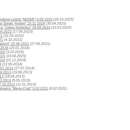
andrów Łódzki "MOSiR" 6.09.2025
(26.10.2025)
aw Śląski "Amber" 23.11.2024
(30.04.2025)
ice "Zalew Hubertus" 28.09.2024
(10.03.2025)
.04.2023
(17.04.2023)
22
(31.05.2022)
21
(4.10.2021)
adycji" 25.06.2021
(27.06.2021)
.2018
(20.01.2018)
016
(3.10.2016)
015
(19.04.2015)
014
(21.12.2014)
4
(13.09.2014)
.07.2014
(27.07.2014)
04.2013
(19.06.2013)
013
(18.06.2013)
03.2013
(9.05.2013)
27.10.2012
(11.01.2013)
atowice "Mega Club" 5.02.2011
(6.02.2011)