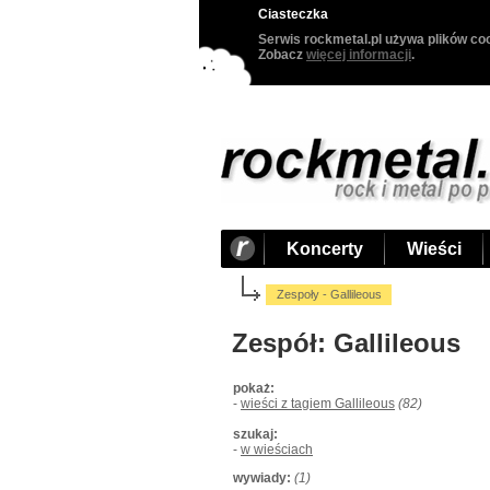
Ciasteczka
Serwis rockmetal.pl używa plików coo
Zobacz
więcej informacji
.
Koncerty
Wieści
Zespoły - Gallileous
Zespół: Gallileous
pokaż:
-
wieści z tagiem Gallileous
(82)
szukaj:
-
w wieściach
wywiady:
(1)