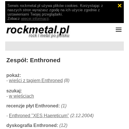
Serwis rockmetal.pl używa plików cookies. Korzystając z
naszych stron wyrażasz zgodę na ich użycie zgodnie z
ustawieniami Twojej przeglądarki.
Zobacz
więcej informacji
.
Zespół: Enthroned
pokaż:
-
wieści z tagiem Enthroned
(8)
szukaj:
-
w wieściach
recenzje płyt Enthroned:
(1)
-
Enthroned "XES Haereticum"
(2.12.2004)
dyskografia Enthroned:
(12)