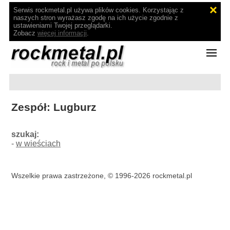
Serwis rockmetal.pl używa plików cookies. Korzystając z
naszych stron wyrażasz zgodę na ich użycie zgodnie z
ustawieniami Twojej przeglądarki.
Zobacz
więcej informacji
.
Zespół: Lugburz
szukaj:
-
w wieściach
Wszelkie prawa zastrzeżone, © 1996-2026 rockmetal.pl