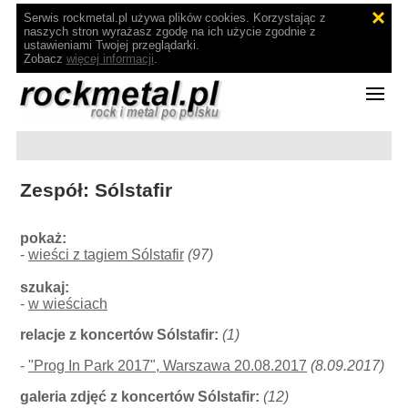
Serwis rockmetal.pl używa plików cookies. Korzystając z
naszych stron wyrażasz zgodę na ich użycie zgodnie z
ustawieniami Twojej przeglądarki.
Zobacz
więcej informacji
.
Zespół: Sólstafir
pokaż:
-
wieści z tagiem Sólstafir
(97)
szukaj:
-
w wieściach
relacje z koncertów Sólstafir:
(1)
-
"Prog In Park 2017", Warszawa 20.08.2017
(8.09.2017)
galeria zdjęć z koncertów Sólstafir:
(12)