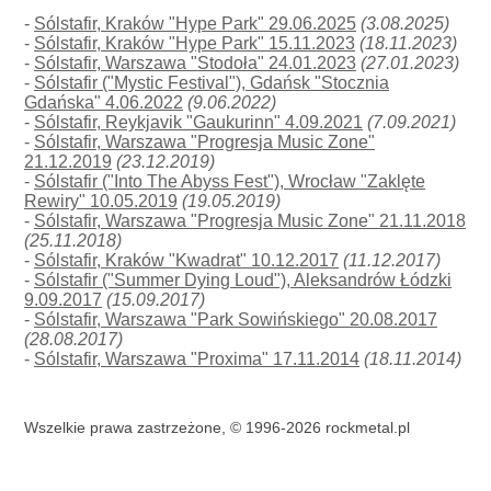
-
Sólstafir, Kraków "Hype Park" 29.06.2025
(3.08.2025)
-
Sólstafir, Kraków "Hype Park" 15.11.2023
(18.11.2023)
-
Sólstafir, Warszawa "Stodoła" 24.01.2023
(27.01.2023)
-
Sólstafir ("Mystic Festival"), Gdańsk "Stocznia
Gdańska" 4.06.2022
(9.06.2022)
-
Sólstafir, Reykjavik "Gaukurinn" 4.09.2021
(7.09.2021)
-
Sólstafir, Warszawa "Progresja Music Zone"
21.12.2019
(23.12.2019)
-
Sólstafir ("Into The Abyss Fest"), Wrocław "Zaklęte
Rewiry" 10.05.2019
(19.05.2019)
-
Sólstafir, Warszawa "Progresja Music Zone" 21.11.2018
(25.11.2018)
-
Sólstafir, Kraków "Kwadrat" 10.12.2017
(11.12.2017)
-
Sólstafir ("Summer Dying Loud"), Aleksandrów Łódzki
9.09.2017
(15.09.2017)
-
Sólstafir, Warszawa "Park Sowińskiego" 20.08.2017
(28.08.2017)
-
Sólstafir, Warszawa "Proxima" 17.11.2014
(18.11.2014)
Wszelkie prawa zastrzeżone, © 1996-2026 rockmetal.pl