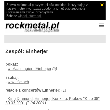
Serwis rockmetal.pl używa plików cookies. Korzystając z
naszych stron wyrażasz zgodę na ich użycie zgodnie z
ustawieniami Twojej przeglądarki.
Zobacz
więcej informacji
.
Zespół: Einherjer
pokaż:
-
wieści z tagiem Einherjer
(5)
szukaj:
-
w wieściach
relacje z koncertów Einherjer:
(1)
-
King Diamond, Einherjer, Konkhra, Kraków "Klub 38"
30.03.2001
(3.04.2001)