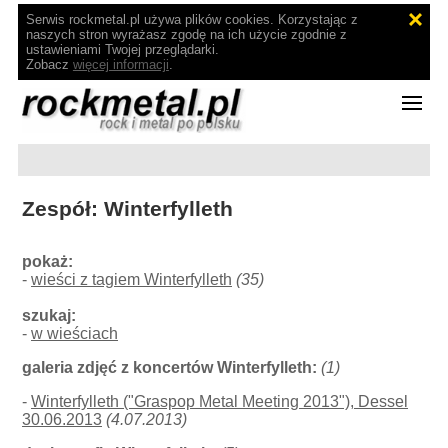
Serwis rockmetal.pl używa plików cookies. Korzystając z
naszych stron wyrażasz zgodę na ich użycie zgodnie z
ustawieniami Twojej przeglądarki.
Zobacz
więcej informacji
.
Zespół: Winterfylleth
pokaż:
-
wieści z tagiem Winterfylleth
(35)
szukaj:
-
w wieściach
galeria zdjęć z koncertów Winterfylleth:
(1)
-
Winterfylleth ("Graspop Metal Meeting 2013"), Dessel
30.06.2013
(4.07.2013)