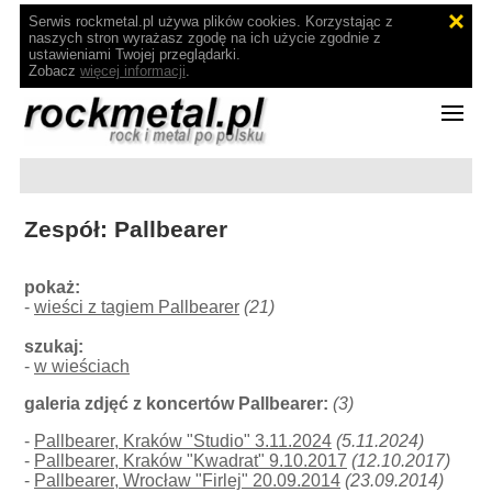
Serwis rockmetal.pl używa plików cookies. Korzystając z
naszych stron wyrażasz zgodę na ich użycie zgodnie z
ustawieniami Twojej przeglądarki.
Zobacz
więcej informacji
.
Zespół: Pallbearer
pokaż:
-
wieści z tagiem Pallbearer
(21)
szukaj:
-
w wieściach
galeria zdjęć z koncertów Pallbearer:
(3)
-
Pallbearer, Kraków "Studio" 3.11.2024
(5.11.2024)
-
Pallbearer, Kraków "Kwadrat" 9.10.2017
(12.10.2017)
-
Pallbearer, Wrocław "Firlej" 20.09.2014
(23.09.2014)