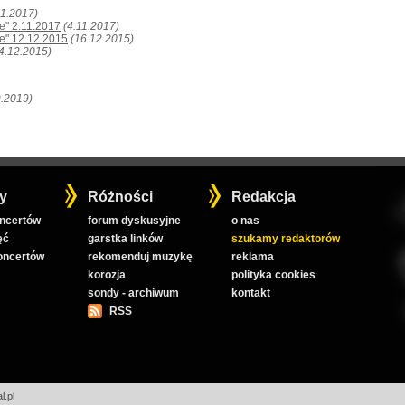
11.2017)
e" 2.11.2017
(4.11.2017)
e" 12.12.2015
(16.12.2015)
4.12.2015)
9.2019)
y
Różności
Redakcja
oncertów
forum dyskusyjne
o nas
ęć
garstka linków
szukamy redaktorów
koncertów
rekomenduj muzykę
reklama
korozja
polityka cookies
sondy - archiwum
kontakt
RSS
l.pl