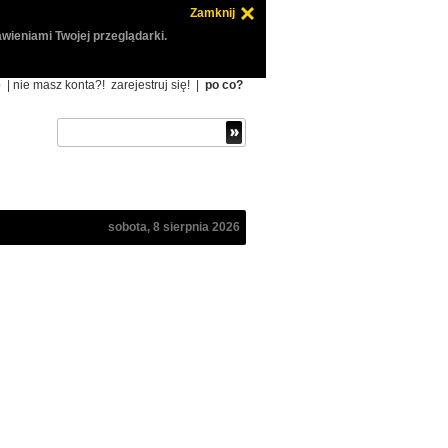
Zamknij
wieniami Twojej przeglądarki.
ę
| nie masz konta?!
zarejestruj się!
|
po co?
sobota, 8 sierpnia 2026