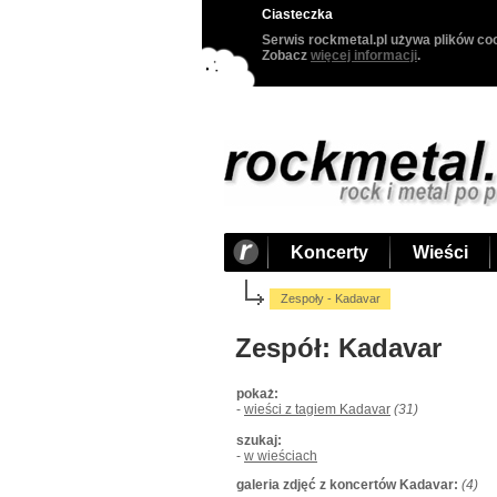
Ciasteczka
Serwis rockmetal.pl używa plików coo
Zobacz
więcej informacji
.
Koncerty
Wieści
Zespoły - Kadavar
Zespół: Kadavar
pokaż:
-
wieści z tagiem Kadavar
(31)
szukaj:
-
w wieściach
galeria zdjęć z koncertów Kadavar:
(4)