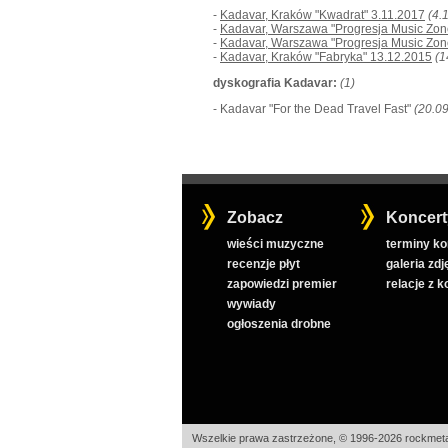
-
Kadavar, Kraków "Kwadrat" 3.11.2017
(4.
-
Kadavar, Warszawa "Progresja Music Zon
-
Kadavar, Warszawa "Progresja Music Zon
-
Kadavar, Kraków "Fabryka" 13.12.2015
(1
dyskografia Kadavar:
(1)
- Kadavar "For the Dead Travel Fast"
(20.0
Zobacz
Koncert
wieści muzyczne
terminy k
recenzje płyt
galeria zdj
zapowiedzi premier
relacje z 
wywiady
ogłoszenia drobne
Wszelkie prawa zastrzeżone, © 1996-2026 rockmeta