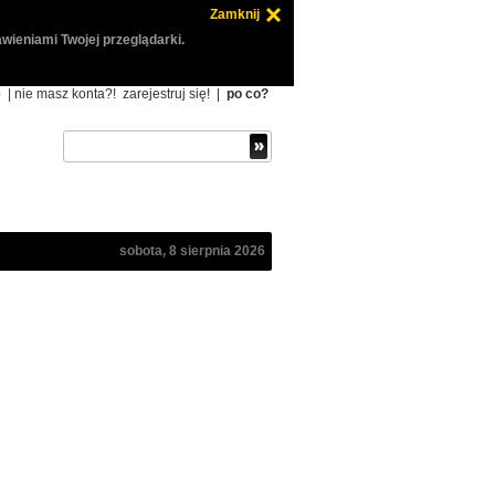
Zamknij
wieniami Twojej przeglądarki.
ę
| nie masz konta?!
zarejestruj się!
|
po co?
sobota, 8 sierpnia 2026