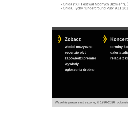
-
Gnida ("XIII Festiwal Mocnych Brzmień"),
-
Gnida, Tychy "Underground Pub" 9.11.20
Zobacz
Koncert
wieści muzyczne
terminy k
recenzje płyt
galeria zdj
zapowiedzi premier
relacje z 
wywiady
ogłoszenia drobne
Wszelkie prawa zastrzeżone, © 1996-2026 rockmeta