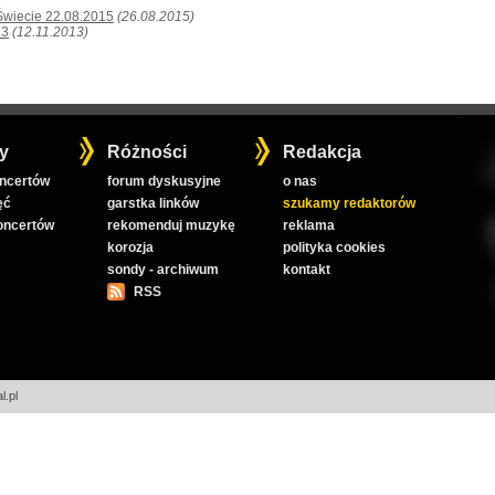
 Świecie 22.08.2015
(26.08.2015)
13
(12.11.2013)
y
Różności
Redakcja
oncertów
forum dyskusyjne
o nas
ęć
garstka linków
szukamy redaktorów
koncertów
rekomenduj muzykę
reklama
korozja
polityka cookies
sondy - archiwum
kontakt
RSS
l.pl