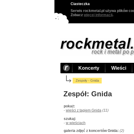
Ciasteczka
Serwis rockmetal.pl używa plików coo
Zobacz
więcej informacji
.
Koncerty
Wieści
Zespoły - Gnida
Zespół: Gnida
pokaż:
-
wieści z tagiem Gnida
(11)
szukaj:
-
w wieściach
galeria zdjęć z koncertów Gnida:
(2)