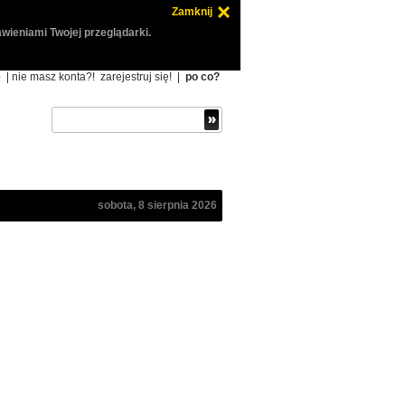
Zamknij
wieniami Twojej przeglądarki.
ę
| nie masz konta?!
zarejestruj się!
|
po co?
sobota, 8 sierpnia 2026