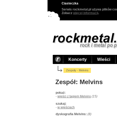
Ciasteczka
Serwis rockmetal.pl używa plików coo
Zobacz
więcej informacji
.
Koncerty
Wieści
Zespoły - Melvins
Zespół: Melvins
pokaż:
-
wieści z tagiem Melvins
(15)
szukaj:
-
w wieściach
dyskografia Melvins:
(8)