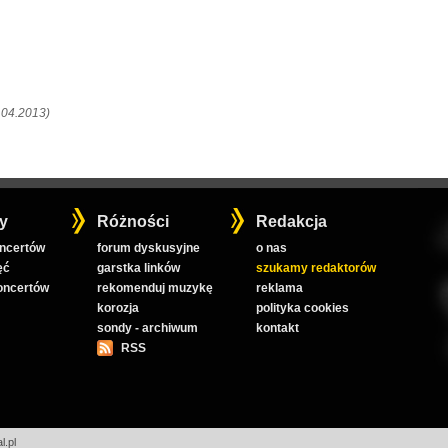
.04.2013)
y
Różności
Redakcja
oncertów
forum dyskusyjne
o nas
ęć
garstka linków
szukamy redaktorów
koncertów
rekomenduj muzykę
reklama
korozja
polityka cookies
sondy - archiwum
kontakt
RSS
l.pl