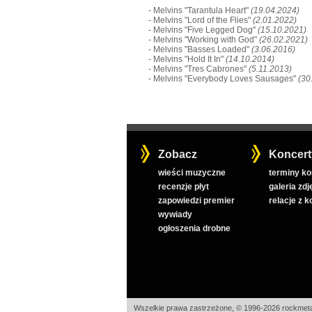
- Melvins "Tarantula Heart"
(19.04.2024)
- Melvins "Lord of the Flies"
(2.01.2022)
- Melvins "Five Legged Dog"
(15.10.2021)
- Melvins "Working with God"
(26.02.2021)
- Melvins "Basses Loaded"
(3.06.2016)
- Melvins "Hold It In"
(14.10.2014)
- Melvins "Tres Cabrones"
(5.11.2013)
- Melvins "Everybody Loves Sausages"
(30
Zobacz
Koncert
wieści muzyczne
terminy k
recenzje płyt
galeria zdj
zapowiedzi premier
relacje z 
wywiady
ogłoszenia drobne
Wszelkie prawa zastrzeżone, © 1996-2026 rockmeta