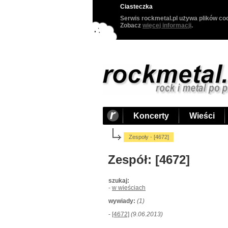
Ciasteczka
Serwis rockmetal.pl używa plików coo
Zobacz
więcej informacji
.
Koncerty
Wieści
Zespoły - [4672]
Zespół: [4672]
szukaj:
-
w wieściach
wywiady:
(1)
-
[4672]
(9.06.2013)