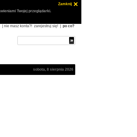
Zamknij
wieniami Twojej przeglądarki.
ę
| nie masz konta?!
zarejestruj się!
|
po co?
sobota, 8 sierpnia 2026