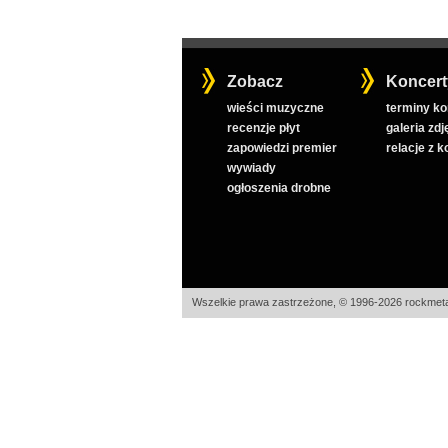
Zobacz
Koncert
wieści muzyczne
terminy k
recenzje płyt
galeria zdj
zapowiedzi premier
relacje z 
wywiady
ogłoszenia drobne
Wszelkie prawa zastrzeżone, © 1996-2026 rockmeta