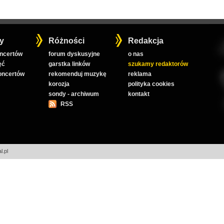
y
Różności
Redakcja
oncertów
forum dyskusyjne
o nas
ęć
garstka linków
szukamy redaktorów
koncertów
rekomenduj muzykę
reklama
korozja
polityka cookies
sondy - archiwum
kontakt
RSS
l.pl