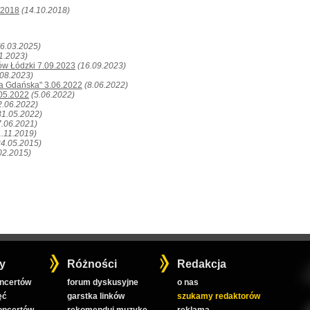
.2018
(14.10.2018)
(6.03.2025)
11.2023)
ów Łódzki 7.09.2023
(16.09.2023)
.08.2023)
nia Gdańska" 3.06.2022
(8.06.2022)
.05.2022
(5.06.2022)
2.06.2022)
31.05.2022)
7.06.2021)
1.11.2019)
24.05.2015)
02.2015)
y
Różności
Redakcja
oncertów
forum dyskusyjne
o nas
ęć
garstka linków
szukamy redaktorów
koncertów
rekomenduj muzykę
reklama