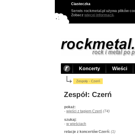
Ciasteczka
Serwis rockmetal.pl używa plików coo
Zobacz
więcej informacji
.
Koncerty
Wieści
Zespoły - Czerń
Zespół: Czerń
pokaż:
-
wieści z tagiem Czerń
(74)
szukaj:
-
w wieściach
relacje z koncertów Czerń:
(1)