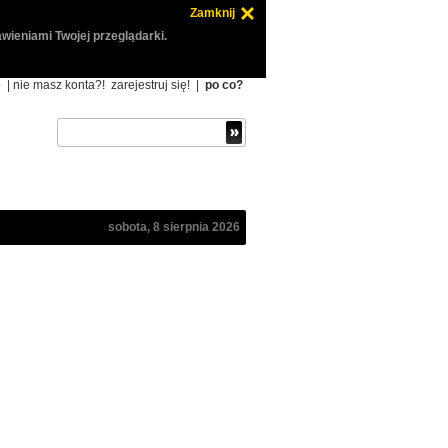
Zamknij
wieniami Twojej przeglądarki.
ę
| nie masz konta?!
zarejestruj się!
|
po co?
sobota, 8 sierpnia 2026