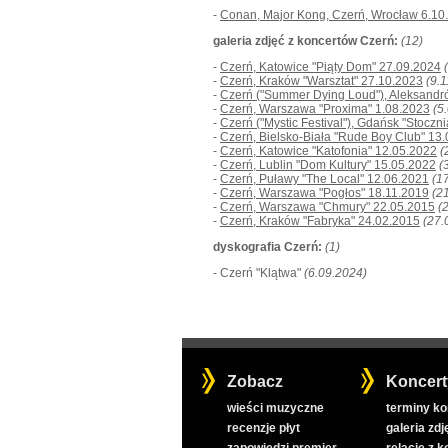
-
Conan, Major Kong, Czerń, Wrocław 6.10
galeria zdjęć z koncertów Czerń:
(12)
-
Czerń, Katowice "Piąty Dom" 27.09.2024
-
Czerń, Kraków "Warsztat" 27.10.2023
(9.
-
Czerń ("Summer Dying Loud"), Aleksandr
-
Czerń, Warszawa "Proxima" 1.08.2023
(5
-
Czerń ("Mystic Festival"), Gdańsk "Stocz
-
Czerń, Bielsko-Biała "Rude Boy Club" 13
-
Czerń, Katowice "Katofonia" 12.05.2022
(
-
Czerń, Lublin "Dom Kultury" 15.05.2022
(
-
Czerń, Puławy "The Local" 12.06.2021
(1
-
Czerń, Warszawa "Pogłos" 18.11.2019
(2
-
Czerń, Warszawa "Chmury" 22.05.2015
(
-
Czerń, Kraków "Fabryka" 24.02.2015
(27.
dyskografia Czerń:
(1)
- Czerń "Klątwa"
(6.09.2024)
Zobacz
Koncert
wieści muzyczne
terminy k
recenzje płyt
galeria zdj
zapowiedzi premier
relacje z 