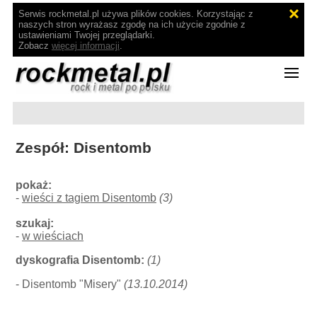
Serwis rockmetal.pl używa plików cookies. Korzystając z
naszych stron wyrażasz zgodę na ich użycie zgodnie z
ustawieniami Twojej przeglądarki.
Zobacz
więcej informacji
.
Zespół: Disentomb
pokaż:
-
wieści z tagiem Disentomb
(3)
szukaj:
-
w wieściach
dyskografia Disentomb:
(1)
- Disentomb "Misery"
(13.10.2014)