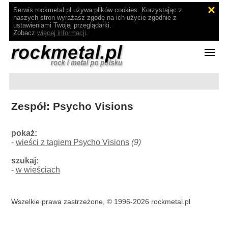
Serwis rockmetal.pl używa plików cookies. Korzystając z
naszych stron wyrażasz zgodę na ich użycie zgodnie z
ustawieniami Twojej przeglądarki.
Zobacz
więcej informacji
.
Zespół: Psycho Visions
pokaż:
-
wieści z tagiem Psycho Visions
(9)
szukaj:
-
w wieściach
Wszelkie prawa zastrzeżone, © 1996-2026 rockmetal.pl