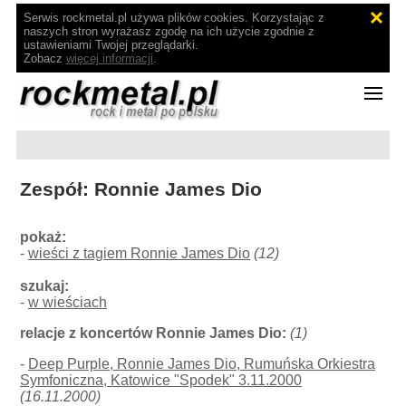
Serwis rockmetal.pl używa plików cookies. Korzystając z
naszych stron wyrażasz zgodę na ich użycie zgodnie z
ustawieniami Twojej przeglądarki.
Zobacz
więcej informacji
.
Zespół: Ronnie James Dio
pokaż:
-
wieści z tagiem Ronnie James Dio
(12)
szukaj:
-
w wieściach
relacje z koncertów Ronnie James Dio:
(1)
-
Deep Purple, Ronnie James Dio, Rumuńska Orkiestra
Symfoniczna, Katowice "Spodek" 3.11.2000
(16.11.2000)