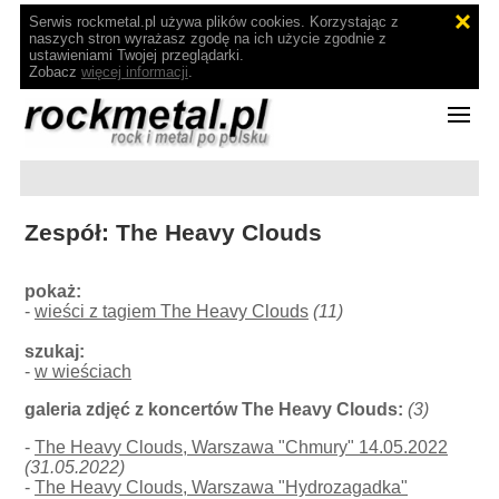
Serwis rockmetal.pl używa plików cookies. Korzystając z
naszych stron wyrażasz zgodę na ich użycie zgodnie z
ustawieniami Twojej przeglądarki.
Zobacz
więcej informacji
.
Zespół: The Heavy Clouds
pokaż:
-
wieści z tagiem The Heavy Clouds
(11)
szukaj:
-
w wieściach
galeria zdjęć z koncertów The Heavy Clouds:
(3)
-
The Heavy Clouds, Warszawa "Chmury" 14.05.2022
(31.05.2022)
-
The Heavy Clouds, Warszawa "Hydrozagadka"