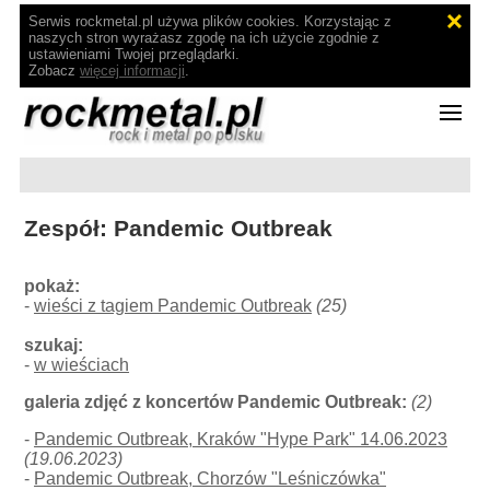
Serwis rockmetal.pl używa plików cookies. Korzystając z
naszych stron wyrażasz zgodę na ich użycie zgodnie z
ustawieniami Twojej przeglądarki.
Zobacz
więcej informacji
.
Zespół: Pandemic Outbreak
pokaż:
-
wieści z tagiem Pandemic Outbreak
(25)
szukaj:
-
w wieściach
galeria zdjęć z koncertów Pandemic Outbreak:
(2)
-
Pandemic Outbreak, Kraków "Hype Park" 14.06.2023
(19.06.2023)
-
Pandemic Outbreak, Chorzów "Leśniczówka"