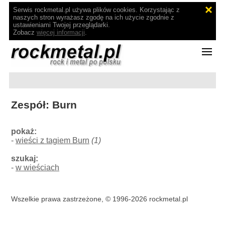
Serwis rockmetal.pl używa plików cookies. Korzystając z
naszych stron wyrażasz zgodę na ich użycie zgodnie z
ustawieniami Twojej przeglądarki.
Zobacz
więcej informacji
.
Zespół: Burn
pokaż:
-
wieści z tagiem Burn
(1)
szukaj:
-
w wieściach
Wszelkie prawa zastrzeżone, © 1996-2026 rockmetal.pl