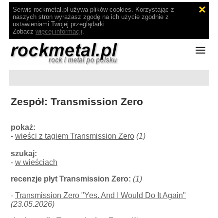
Serwis rockmetal.pl używa plików cookies. Korzystając z
naszych stron wyrażasz zgodę na ich użycie zgodnie z
ustawieniami Twojej przeglądarki.
Zobacz
więcej informacji
.
Zespół: Transmission Zero
pokaż:
-
wieści z tagiem Transmission Zero
(1)
szukaj:
-
w wieściach
recenzje płyt Transmission Zero:
(1)
-
Transmission Zero "Yes. And I Would Do It Again"
(23.05.2026)