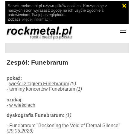
Serwis rockmetal.pl używa plików cookies. Korzystając z
naszych stron wyrażasz zgodę na ich użycie zgodnie z
ustawieniami Twojej przeglądarki.
Zobacz
więcej informacji
.
Zespół: Funebrarum
pokaż:
-
wieści z tagiem Funebrarum
(5)
-
terminy koncertów Funebrarum
(1)
szukaj:
-
w wieściach
dyskografia Funebrarum:
(1)
- Funebrarum "Beckoning the Void of Eternal Silence"
(29.05.2026)