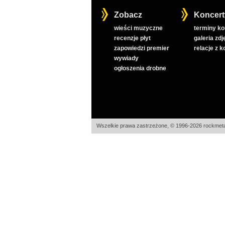
Zobacz
Koncert
wieści muzyczne
terminy k
recenzje płyt
galeria zdj
zapowiedzi premier
relacje z 
wywiady
ogłoszenia drobne
Wszelkie prawa zastrzeżone, © 1996-2026 rockmeta