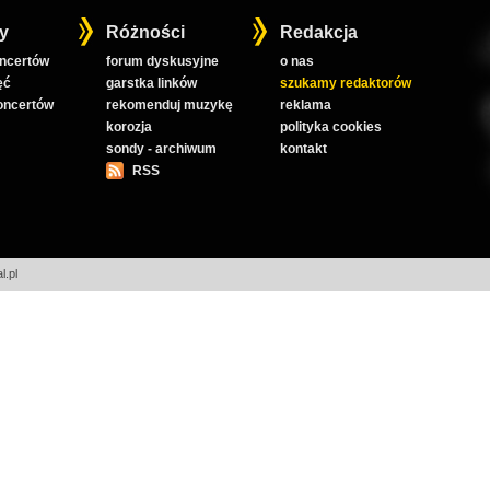
y
Różności
Redakcja
oncertów
forum dyskusyjne
o nas
ęć
garstka linków
szukamy redaktorów
koncertów
rekomenduj muzykę
reklama
korozja
polityka cookies
sondy - archiwum
kontakt
RSS
l.pl