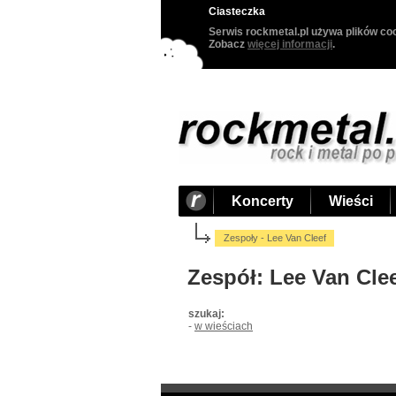
Ciasteczka
Serwis rockmetal.pl używa plików coo
Zobacz
więcej informacji
.
Koncerty
Wieści
Zespoły - Lee Van Cleef
Zespół: Lee Van Cle
szukaj:
-
w wieściach