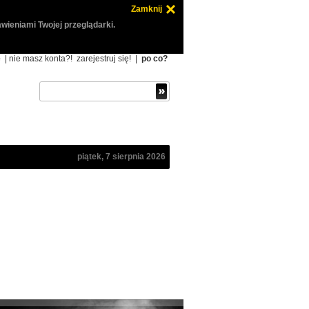
Zamknij
wieniami Twojej przeglądarki.
ę
| nie masz konta?!
zarejestruj się!
|
po co?
piątek, 7 sierpnia 2026