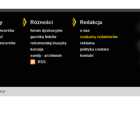
y
Różności
Redakcja
oncertów
forum dyskusyjne
o nas
ęć
garstka linków
szukamy redaktorów
koncertów
rekomenduj muzykę
reklama
korozja
polityka cookies
sondy - archiwum
kontakt
RSS
l.pl