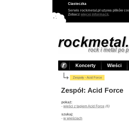
Ciasteczka
Serwis rockmetal.pl używa plików coo
Zobacz
więcej informacji
.
Koncerty
Wieści
Zespoły - Acid Force
Zespół: Acid Force
pokaż:
-
wieści z tagiem Acid Force
(6)
szukaj:
-
w wieściach