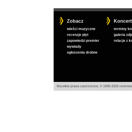
Zobacz
Koncert
wieści muzyczne
terminy k
recenzje płyt
galeria zdj
zapowiedzi premier
relacje z 
wywiady
ogłoszenia drobne
Wszelkie prawa zastrzeżone, © 1996-2026 rockmeta