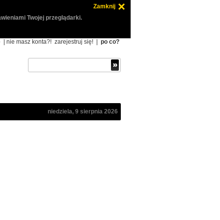
Zamknij
wieniami Twojej przeglądarki.
ę
| nie masz konta?!
zarejestruj się!
|
po co?
niedziela, 9 sierpnia 2026