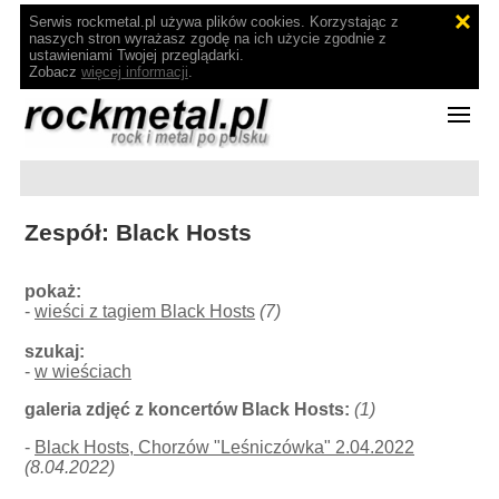
Serwis rockmetal.pl używa plików cookies. Korzystając z
naszych stron wyrażasz zgodę na ich użycie zgodnie z
ustawieniami Twojej przeglądarki.
Zobacz
więcej informacji
.
Zespół: Black Hosts
pokaż:
-
wieści z tagiem Black Hosts
(7)
szukaj:
-
w wieściach
galeria zdjęć z koncertów Black Hosts:
(1)
-
Black Hosts, Chorzów "Leśniczówka" 2.04.2022
(8.04.2022)