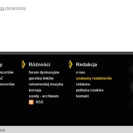
019
(18.06.2019)
y
Różności
Redakcja
oncertów
forum dyskusyjne
o nas
ęć
garstka linków
szukamy redaktorów
koncertów
rekomenduj muzykę
reklama
korozja
polityka cookies
sondy - archiwum
kontakt
RSS
l.pl