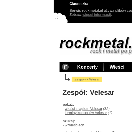
Ciasteczka
Serwis rockmetal.pl używa plików coo
Zobacz
więcej informacji
.
Koncerty
Wieści
Zespoły - Velesar
Zespół: Velesar
pokaż:
-
wieści z tagiem Velesar
(32)
-
terminy koncertów Velesar
(1)
szukaj:
-
w wieściach