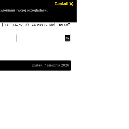
Zamknij
wieniami Twojej przeglądarki.
ę
| nie masz konta?!
zarejestruj się!
|
po co?
piątek, 7 sierpnia 2026