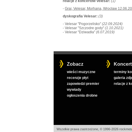
relacje z koncertów Velesar:
(1)
-
Grai, Velesar, Morhana, Wrocław 12.06.2
dyskografia Velesar:
(3)
- Velesar "Pogorzelisko"
(22.09.2024)
- Velesar "Szczodre gody"
(1.10.2021)
- Velesar "Dziwadła"
(6.07.2019)
Zobacz
Koncert
wieści muzyczne
terminy k
recenzje płyt
galeria zdj
zapowiedzi premier
relacje z 
wywiady
ogłoszenia drobne
Wszelkie prawa zastrzeżone, © 1996-2026 rockmeta