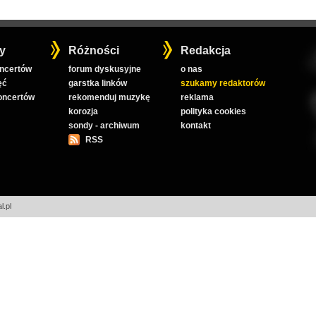
y
Różności
Redakcja
oncertów
forum dyskusyjne
o nas
ęć
garstka linków
szukamy redaktorów
koncertów
rekomenduj muzykę
reklama
korozja
polityka cookies
sondy - archiwum
kontakt
RSS
l.pl