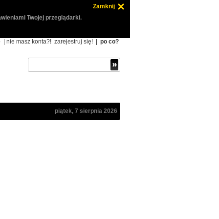
Zamknij
wieniami Twojej przeglądarki.
ę
| nie masz konta?!
zarejestruj się!
|
po co?
piątek, 7 sierpnia 2026