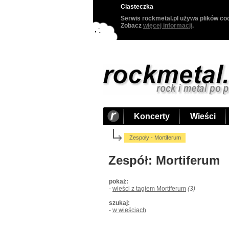
Ciasteczka
Serwis rockmetal.pl używa plików coo
Zobacz
więcej informacji
.
Koncerty
Wieści
Zespoły - Mortiferum
Zespół: Mortiferum
pokaż:
-
wieści z tagiem Mortiferum
(3)
szukaj:
-
w wieściach