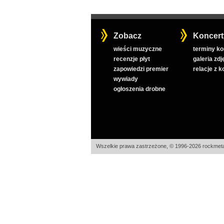
Zobacz
Koncert
wieści muzyczne
terminy k
recenzje płyt
galeria zdj
zapowiedzi premier
relacje z 
wywiady
ogłoszenia drobne
Wszelkie prawa zastrzeżone, © 1996-2026 rockmeta