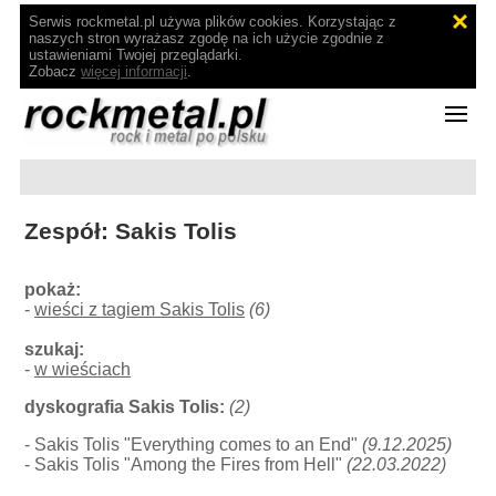
Serwis rockmetal.pl używa plików cookies. Korzystając z
naszych stron wyrażasz zgodę na ich użycie zgodnie z
ustawieniami Twojej przeglądarki.
Zobacz
więcej informacji
.
Zespół: Sakis Tolis
pokaż:
-
wieści z tagiem Sakis Tolis
(6)
szukaj:
-
w wieściach
dyskografia Sakis Tolis:
(2)
- Sakis Tolis "Everything comes to an End"
(9.12.2025)
- Sakis Tolis "Among the Fires from Hell"
(22.03.2022)