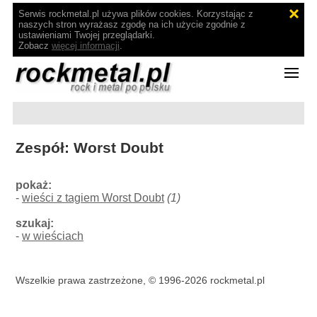
Serwis rockmetal.pl używa plików cookies. Korzystając z
naszych stron wyrażasz zgodę na ich użycie zgodnie z
ustawieniami Twojej przeglądarki.
Zobacz
więcej informacji
.
Zespół: Worst Doubt
pokaż:
-
wieści z tagiem Worst Doubt
(1)
szukaj:
-
w wieściach
Wszelkie prawa zastrzeżone, © 1996-2026 rockmetal.pl