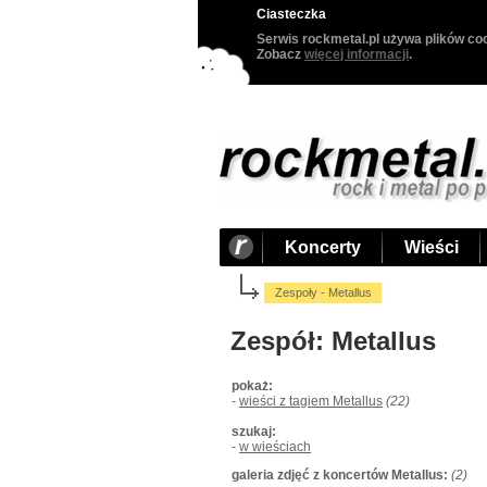
Ciasteczka
Serwis rockmetal.pl używa plików coo
Zobacz
więcej informacji
.
Koncerty
Wieści
Zespoły - Metallus
Zespół: Metallus
pokaż:
-
wieści z tagiem Metallus
(22)
szukaj:
-
w wieściach
galeria zdjęć z koncertów Metallus:
(2)