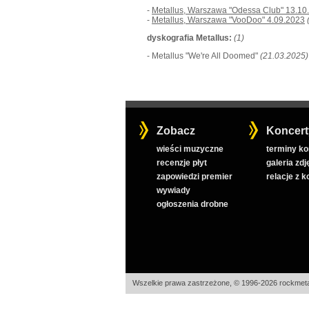
-
Metallus, Warszawa "Odessa Club" 13.10
-
Metallus, Warszawa "VooDoo" 4.09.2023
dyskografia Metallus:
(1)
- Metallus "We're All Doomed"
(21.03.2025)
Zobacz
Koncert
wieści muzyczne
terminy k
recenzje płyt
galeria zdj
zapowiedzi premier
relacje z 
wywiady
ogłoszenia drobne
Wszelkie prawa zastrzeżone, © 1996-2026 rockmeta