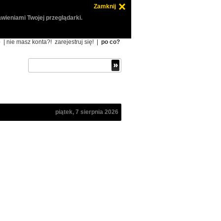
Zamknij
wieniami Twojej przeglądarki.
ę
| nie masz konta?!
zarejestruj się!
|
po co?
piątek, 7 sierpnia 2026