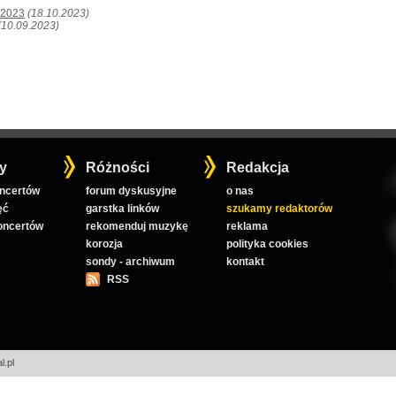
.2023
(18.10.2023)
(10.09.2023)
y
Różności
Redakcja
oncertów
forum dyskusyjne
o nas
ęć
garstka linków
szukamy redaktorów
koncertów
rekomenduj muzykę
reklama
korozja
polityka cookies
sondy - archiwum
kontakt
RSS
l.pl