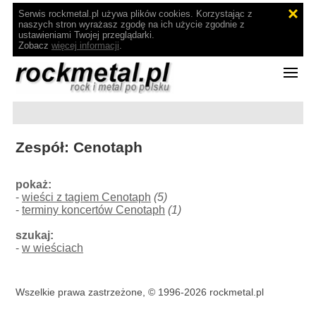
Serwis rockmetal.pl używa plików cookies. Korzystając z
naszych stron wyrażasz zgodę na ich użycie zgodnie z
ustawieniami Twojej przeglądarki.
Zobacz
więcej informacji
.
Zespół: Cenotaph
pokaż:
-
wieści z tagiem Cenotaph
(5)
-
terminy koncertów Cenotaph
(1)
szukaj:
-
w wieściach
Wszelkie prawa zastrzeżone, © 1996-2026 rockmetal.pl